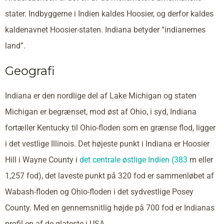
stater. Indbyggerne i Indien kaldes Hoosier, og derfor kaldes
kaldenavnet Hoosier-staten. Indiana betyder “indianernes
land”.
Geografi
Indiana er den nordlige del af Lake Michigan og staten
Michigan er begrænset, mod øst af Ohio, i syd, Indiana
fortæller Kentucky til Ohio-floden som en grænse flod, ligger
i det vestlige Illinois. Det højeste punkt i Indiana er Hoosier
Hill i Wayne County i
det centrale østlige Indien (383
m eller
1,257 fod), det laveste punkt på 320 fod er sammenløbet af
Wabash-floden og Ohio-floden i det sydvestlige Posey
County. Med en gennemsnitlig højde på 700 fod er Indianas
profil en af de glateste i USA.