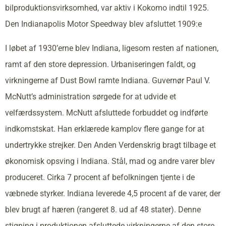
bilproduktionsvirksomhed, var aktiv i Kokomo indtil 1925.
Den Indianapolis Motor Speedway blev afsluttet 1909:e
I løbet af 1930’erne blev Indiana, ligesom resten af nationen,
ramt af den store depression. Urbaniseringen faldt, og
virkningerne af Dust Bowl ramte Indiana. Guvernør Paul V.
McNutt’s administration sørgede for at udvide et
velfærdssystem. McNutt afsluttede forbuddet og indførte
indkomstskat. Han erklærede kamplov flere gange for at
undertrykke strejker. Den Anden Verdenskrig bragt tilbage et
økonomisk opsving i Indiana. Stål, mad og andre varer blev
produceret. Cirka 7 procent af befolkningen tjente i de
væbnede styrker. Indiana leverede 4,5 procent af de varer, der
blev brugt af hæren (rangeret 8. ud af 48 stater). Denne
stigning i produktionen afsluttede virkningerne af den store