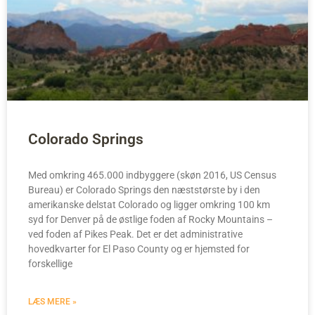
Colorado Springs
Med omkring 465.000 indbyggere (skøn 2016, US Census
Bureau) er Colorado Springs den næststørste by i den
amerikanske delstat Colorado og ligger omkring 100 km
syd for Denver på de østlige foden af Rocky Mountains –
ved foden af Pikes Peak. Det er det administrative
hovedkvarter for El Paso County og er hjemsted for
forskellige
LÆS MERE »