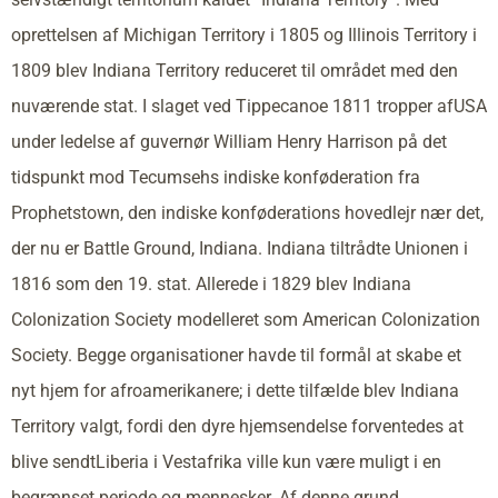
oprettelsen af Michigan Territory i 1805 og Illinois Territory i
1809 blev Indiana Territory reduceret til området med den
nuværende stat. I slaget ved Tippecanoe 1811 tropper afUSA
under ledelse af guvernør William Henry Harrison på det
tidspunkt mod Tecumsehs indiske konføderation fra
Prophetstown, den indiske konføderations hovedlejr nær det,
der nu er Battle Ground, Indiana. Indiana tiltrådte Unionen i
1816 som den 19. stat. Allerede i 1829 blev Indiana
Colonization Society modelleret som American Colonization
Society. Begge organisationer havde til formål at skabe et
nyt hjem for afroamerikanere; i dette tilfælde blev Indiana
Territory valgt, fordi den dyre hjemsendelse forventedes at
blive sendtLiberia i Vestafrika ville kun være muligt i en
begrænset periode og mennesker. Af denne grund