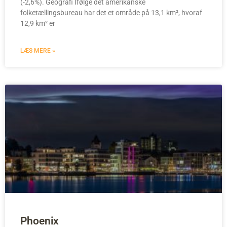
(-2,6%). Geografi Ifølge det amerikanske
folketællingsbureau har det et område på 13,1 km², hvoraf
12,9 km² er
LÆS MERE »
Phoenix