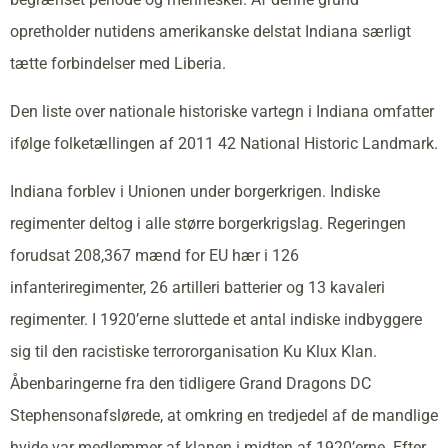
opretholder nutidens amerikanske delstat Indiana særligt
tætte forbindelser med Liberia.
Den liste over nationale historiske vartegn i Indiana omfatter
ifølge folketællingen af 2011 42 National Historic Landmark.
Indiana forblev i Unionen under borgerkrigen. Indiske
regimenter deltog i alle større borgerkrigslag. Regeringen
forudsat 208,367 mænd for EU hær i 126
infanteriregimenter, 26 artilleri batterier og 13 kavaleri
regimenter. I 1920’erne sluttede et antal indiske indbyggere
sig til den racistiske terrororganisation Ku Klux Klan.
Åbenbaringerne fra den tidligere Grand Dragons DC
Stephensonafslørede, at omkring en tredjedel af de mandlige
hvide var medlemmer af klanen i midten af 1920’erne. Efter