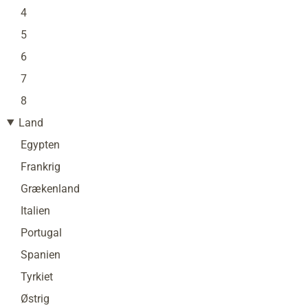
4
5
6
7
8
Land
Egypten
Frankrig
Grækenland
Italien
Portugal
Spanien
Tyrkiet
Østrig