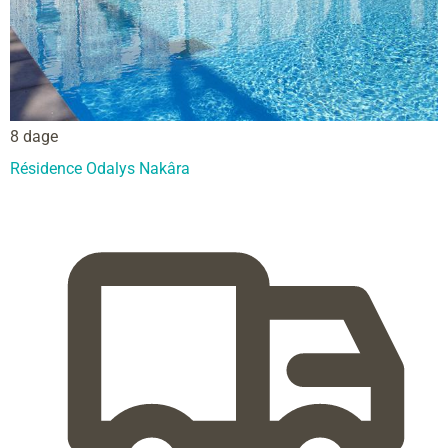
8 dage
Résidence Odalys Nakâra