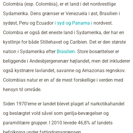
Colombia (esp. Colombia), er et land i det nordvestlige
Sydamerika. Dens grænser er Venezuela i øst, Brasilien i
sydøst, Peru og Ecuador
i syd og Panama i
nordvest.
Colombia er også det eneste land i Sydamerika, der har en
kystlinje for både Stillehavet og Caribien. Det er den største
nation i Sydamerika efter
Brasilien.
Store bosættelser er
beliggende i Andesbjergenenær højlandet, men det inkluderer
også kystnære lavlandet, savanne og Amazonas regnskov.
Colombias natur er en af de mest forskellige i verden med
hensyn til område.
Siden 1970’erne er landet blevet plaget af narkotikahandel
og beslægtet vold såvel som gerilja-bevægelser og
paramilitære grupper. I 2010 levede 46,8% af landets
befolkning under fattigdomsgrænsen.