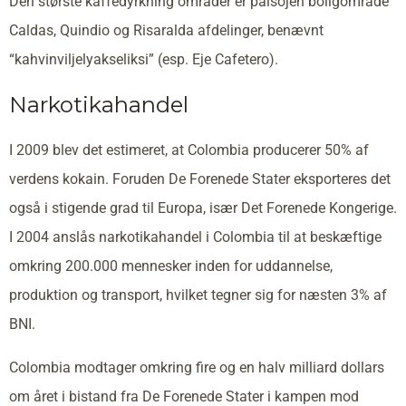
Den største kaffedyrkning områder er paisojen boligområde
Caldas, Quindio og Risaralda afdelinger, benævnt
“kahvinviljelyakseliksi” (esp. Eje Cafetero).
Narkotikahandel
I 2009 blev det estimeret, at Colombia producerer 50% af
verdens kokain. Foruden De Forenede Stater eksporteres det
også i stigende grad til Europa, især Det Forenede Kongerige.
I 2004 anslås narkotikahandel i Colombia til at beskæftige
omkring 200.000 mennesker inden for uddannelse,
produktion og transport, hvilket tegner sig for næsten 3% af
BNI.
Colombia modtager omkring fire og en halv milliard dollars
om året i bistand fra De Forenede Stater i kampen mod