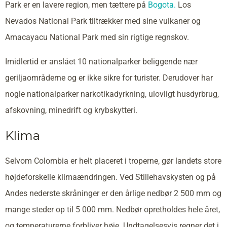
Park er en lavere region, men tættere på
Bogota.
Los
Nevados National Park tiltrækker med sine vulkaner og
Amacayacu National Park med sin rigtige regnskov.
Imidlertid er anslået 10 nationalparker beliggende nær
geriljaområderne og er ikke sikre for turister. Derudover har
nogle nationalparker narkotikadyrkning, ulovligt husdyrbrug,
afskovning, minedrift og krybskytteri.
Klima
Selvom Colombia er helt placeret i troperne, gør landets store
højdeforskelle klimaændringen. Ved Stillehavskysten og på
Andes nederste skråninger er den årlige nedbør 2 500 mm og
mange steder op til 5 000 mm. Nedbør opretholdes hele året,
og temperaturerne forbliver høje. Undtagelsesvis regner det i