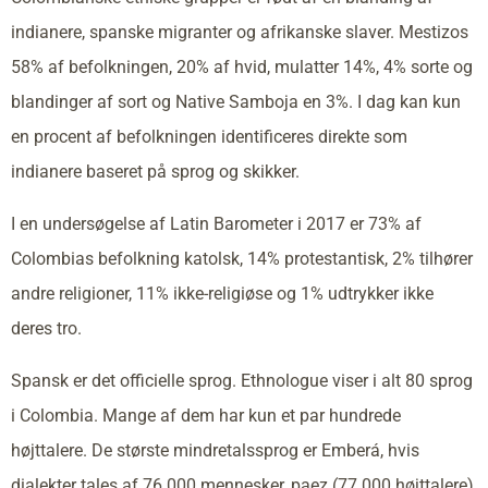
indianere, spanske migranter og afrikanske slaver. Mestizos
58% af befolkningen, 20% af hvid, mulatter 14%, 4% sorte og
blandinger af sort og Native Samboja en 3%. I dag kan kun
en procent af befolkningen identificeres direkte som
indianere baseret på sprog og skikker.
I en undersøgelse af Latin Barometer i 2017 er 73% af
Colombias befolkning katolsk, 14% protestantisk, 2% tilhører
andre religioner, 11% ikke-religiøse og 1% udtrykker ikke
deres tro.
Spansk er det officielle sprog. Ethnologue viser i alt 80 sprog
i Colombia. Mange af dem har kun et par hundrede
højttalere. De største mindretalssprog er Emberá, hvis
dialekter tales af 76.000 mennesker, paez (77.000 højttalere),