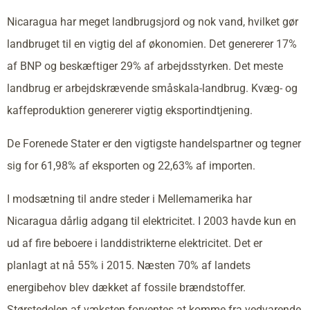
Nicaragua har meget landbrugsjord og nok vand, hvilket gør
landbruget til en vigtig del af økonomien. Det genererer 17%
af BNP og beskæftiger 29% af arbejdsstyrken. Det meste
landbrug er arbejdskrævende småskala-landbrug. Kvæg- og
kaffeproduktion genererer vigtig eksportindtjening.
De Forenede Stater er den vigtigste handelspartner og tegner
sig for 61,98% af eksporten og 22,63% af importen.
I modsætning til andre steder i Mellemamerika har
Nicaragua dårlig adgang til elektricitet. I 2003 havde kun en
ud af fire beboere i landdistrikterne elektricitet. Det er
planlagt at nå 55% i 2015. Næsten 70% af landets
energibehov blev dækket af fossile brændstoffer.
Størstedelen af væksten forventes at komme fra vedvarende