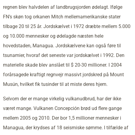
regnen blev halvdelen af landbrugsjorden ødelagt. Ifølge
FN’s skøn tog orkanen Mitch mellemamerikanske stater
tilbage 20 til 25 år. Jordskælvet i 1972 dræbte mellem 5.000
og 10.000 mennesker og ødelagde næsten hele
hovedstaden, Managua. Jordskælvene kan også føre til
tsunamier, hvoraf det seneste var jordskælvet i 1992. Den
materielle skade blev anslået til $ 20-30 millioner. I 2004
forårsagede kraftigt regnvejr massivt jordskred på Mount
Musún, hvilket fik tusinder til at miste deres hjem.
Selvom der er mange virkelig vulkanudbrud, har der ikke
været mange. Vulkanen Concepción brød ud flere gange
mellem 2005 og 2010. Der bor 1,5 millioner mennesker i
Managua, der krydses af 18 seismiske sømme. I tilfælde af