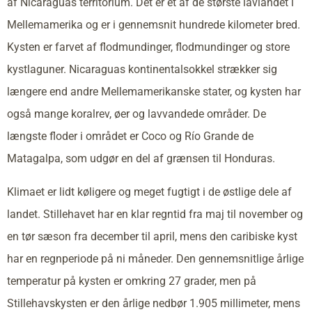
af Nicaraguas territorium. Det er et af de største lavlandet i
Mellemamerika og er i gennemsnit hundrede kilometer bred.
Kysten er farvet af flodmundinger, flodmundinger og store
kystlaguner. Nicaraguas kontinentalsokkel strækker sig
længere end andre Mellemamerikanske stater, og kysten har
også mange koralrev, øer og lavvandede områder. De
længste floder i området er Coco og Río Grande de
Matagalpa, som udgør en del af grænsen til Honduras.
Klimaet er lidt køligere og meget fugtigt i de østlige dele af
landet. Stillehavet har en klar regntid fra maj til november og
en tør sæson fra december til april, mens den caribiske kyst
har en regnperiode på ni måneder. Den gennemsnitlige årlige
temperatur på kysten er omkring 27 grader, men på
Stillehavskysten er den årlige nedbør 1.905 millimeter, mens