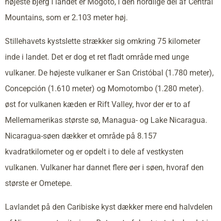
højeste bjerg i landet er Mogoto, i den nordlige del af Central
Mountains, som er 2.103 meter høj.
Stillehavets kystslette strækker sig omkring 75 kilometer
inde i landet. Det er dog et ret fladt område med unge
vulkaner. De højeste vulkaner er San Cristóbal (1.780 meter),
Concepción (1.610 meter) og Momotombo (1.280 meter).
øst for vulkanen kæden er Rift Valley, hvor der er to af
Mellemamerikas største sø, Managua- og Lake Nicaragua.
Nicaragua-søen dækker et område på 8.157
kvadratkilometer og er opdelt i to dele af vestkysten
vulkanen. Vulkaner har dannet flere øer i søen, hvoraf den
største er Ometepe.
Lavlandet på den Caribiske kyst dækker mere end halvdelen