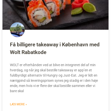
Få billigere takeaway i København med
Wolt Rabatkode
WOLT er efterhånden ved at blive en integreret del af min
hverdag, og når jeg skal bestille takeaway er app’en et
fuldbyrdigt alternativ til Hungry og Just-Eat. Jeg er lidt en
nærigpind så leveringsprisen synes jeg stadig er i den høje
ende, men hvis vi er flere der skal bestille sammen eller vi
bare skal
LÆS MERE »