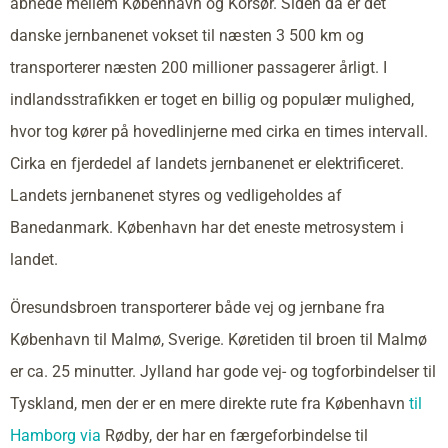
åbnede mellem København og Korsør. Siden da er det
danske jernbanenet vokset til næsten 3 500 km og
transporterer næsten 200 millioner passagerer årligt. I
indlandsstrafikken er toget en billig og populær mulighed,
hvor tog kører på hovedlinjerne med cirka en times intervall.
Cirka en fjerdedel af landets jernbanenet er elektrificeret.
Landets jernbanenet styres og vedligeholdes af
Banedanmark. København har det eneste metrosystem i
landet.
Öresundsbroen transporterer både vej og jernbane fra
København til Malmø, Sverige. Køretiden til broen til Malmø
er ca. 25 minutter. Jylland har gode vej- og togforbindelser til
Tyskland, men der er en mere direkte rute fra København
til
Hamborg via
Rødby, der har en færgeforbindelse til