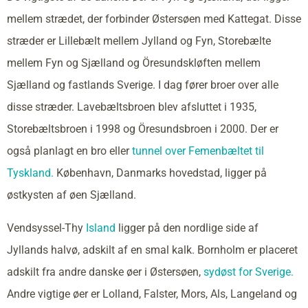
mellem strædet, der forbinder Østersøen med Kattegat. Disse
stræder er Lillebælt mellem Jylland og Fyn, Storebælte
mellem Fyn og Sjælland og Öresundskløften mellem
Sjælland og fastlands Sverige. I dag fører broer over alle
disse stræder. Lavebæltsbroen blev afsluttet i 1935,
Storebæltsbroen i 1998 og Öresundsbroen i 2000. Der er
også planlagt en bro eller
tunnel over Femenbæltet til
Tyskland.
København, Danmarks hovedstad, ligger på
østkysten af øen Sjælland.
Vendsyssel-Thy
Island
ligger på den nordlige side af
Jyllands halvø, adskilt af en smal kalk. Bornholm er placeret
adskilt fra andre danske øer i Østersøen,
sydøst for Sverige.
Andre vigtige øer er Lolland, Falster, Mors, Als, Langeland og