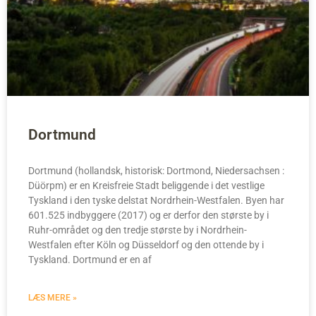
Dortmund
Dortmund (hollandsk, historisk: Dortmond, Niedersachsen :
Düörpm) er en Kreisfreie Stadt beliggende i det vestlige
Tyskland i den tyske delstat Nordrhein-Westfalen. Byen har
601.525 indbyggere (2017) og er derfor den største by i
Ruhr-området og den tredje største by i Nordrhein-
Westfalen efter Köln og Düsseldorf og den ottende by i
Tyskland. Dortmund er en af
LÆS MERE »