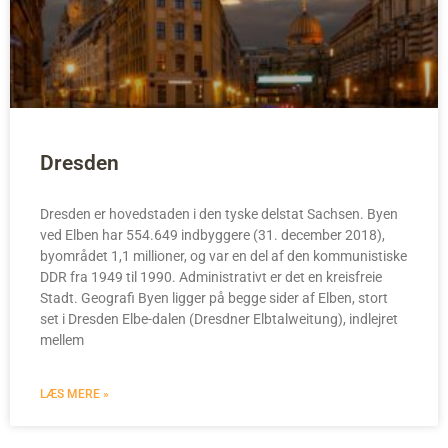
Dresden
Dresden er hovedstaden i den tyske delstat Sachsen. Byen
ved Elben har 554.649 indbyggere (31. december 2018),
byområdet 1,1 millioner, og var en del af den kommunistiske
DDR fra 1949 til 1990. Administrativt er det en kreisfreie
Stadt. Geografi Byen ligger på begge sider af Elben, stort
set i Dresden Elbe-dalen (Dresdner Elbtalweitung), indlejret
mellem
LÆS MERE »