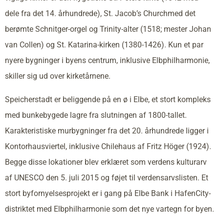
dele fra det 14. århundrede), St. Jacob’s Churchmed det
berømte Schnitger-orgel og Trinity-alter (1518; mester Johan
van Collen) og St. Katarina-kirken (1380-1426). Kun et par
nyere bygninger i byens centrum, inklusive Elbphilharmonie,
skiller sig ud over kirketårnene.
Speicherstadt er beliggende på en ø i Elbe, et stort kompleks
med bunkebygede lagre fra slutningen af 1800-tallet.
Karakteristiske murbygninger fra det 20. århundrede ligger i
Kontorhausviertel, inklusive Chilehaus af Fritz Höger (1924).
Begge disse lokationer blev erklæret som verdens kulturarv
af UNESCO den 5. juli 2015 og føjet til verdensarvslisten. Et
stort byfornyelsesprojekt er i gang på Elbe Bank i HafenCity-
distriktet med Elbphilharmonie som det nye vartegn for byen.