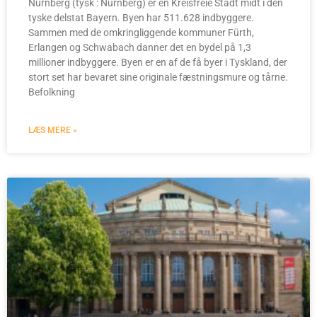
Nürnberg (tysk : Nürnberg) er en Kreisfreie Stadt midt i den
tyske delstat Bayern. Byen har 511.628 indbyggere.
Sammen med de omkringliggende kommuner Fürth,
Erlangen og Schwabach danner det en bydel på 1,3
millioner indbyggere. Byen er en af de få byer i Tyskland, der
stort set har bevaret sine originale fæstningsmure og tårne.
Befolkning
LÆS MERE »