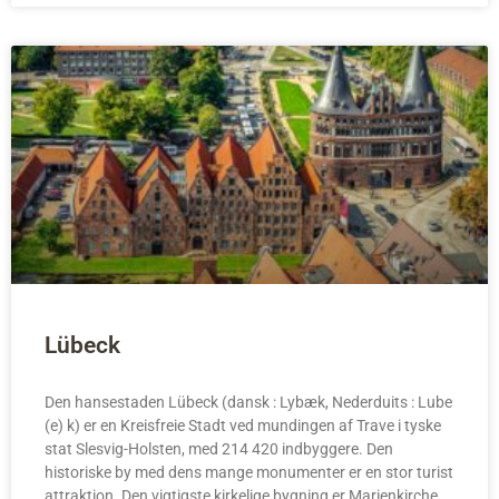
Lübeck
Den hansestaden Lübeck (dansk : Lybæk, Nederduits : Lube
(e) k) er en Kreisfreie Stadt ved mundingen af Trave i tyske
stat Slesvig-Holsten, med 214 420 indbyggere. Den
historiske by med dens mange monumenter er en stor turist
attraktion. Den vigtigste kirkelige bygning er Marienkirche,