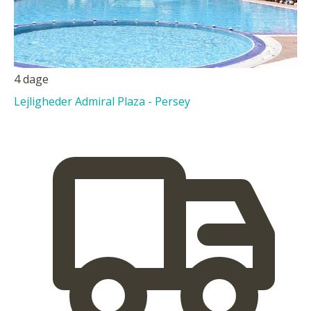
4 dage
Lejligheder Admiral Plaza - Persey