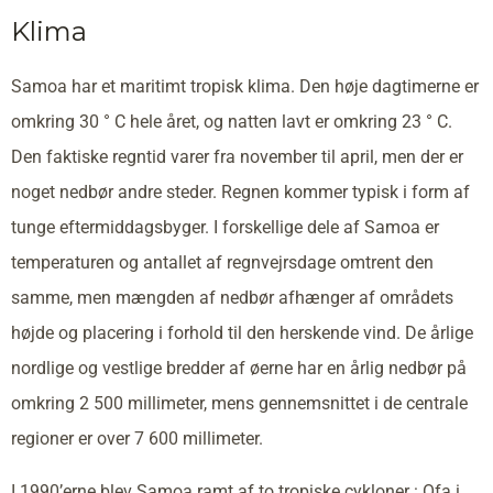
Klima
Samoa har et maritimt tropisk klima. Den høje dagtimerne er
omkring 30 ° C hele året, og natten lavt er omkring 23 ° C.
Den faktiske regntid varer fra november til april, men der er
noget nedbør andre steder. Regnen kommer typisk i form af
tunge eftermiddagsbyger. I forskellige dele af Samoa er
temperaturen og antallet af regnvejrsdage omtrent den
samme, men mængden af nedbør afhænger af områdets
højde og placering i forhold til den herskende vind. De årlige
nordlige og vestlige bredder af øerne har en årlig nedbør på
omkring 2 500 millimeter, mens gennemsnittet i de centrale
regioner er over 7 600 millimeter.
I 1990’erne blev Samoa ramt af to tropiske cykloner : Ofa i