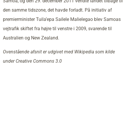
Samoa, og den 29. december 2011 vendte landet tilbage til
den samme tidszone, det havde forladt. På initiativ af
premierminister Tuila’epa Sailele Malielegao blev Samoas
vejtrafik skiftet fra højre til venstre i 2009, svarende til
Australien og New Zealand.
Ovenstående afsnit er udgivet med Wikipedia som kilde
under Creative Commons 3.0