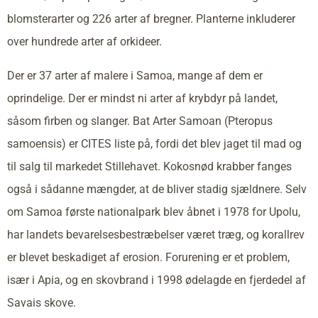
blomsterarter og 226 arter af bregner. Planterne inkluderer
over hundrede arter af orkideer.
Der er 37 arter af malere i Samoa, mange af dem er
oprindelige. Der er mindst ni arter af krybdyr på landet,
såsom firben og slanger. Bat Arter Samoan (Pteropus
samoensis) er CITES liste på, fordi det blev jaget til mad og
til salg til markedet Stillehavet. Kokosnød krabber fanges
også i sådanne mængder, at de bliver stadig sjældnere. Selv
om Samoa første nationalpark blev åbnet i 1978 for Upolu,
har landets bevarelsesbestræbelser været træg, og korallrev
er blevet beskadiget af erosion. Forurening er et problem,
især i Apia, og en skovbrand i 1998 ødelagde en fjerdedel af
Savais skove.