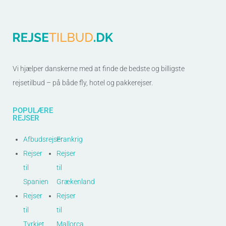
Vi hjælper danskerne med at finde de bedste og billigste
rejsetilbud – på både fly, hotel og pakkerejser.
POPULÆRE
REJSER
Afbudsrejser
Frankrig
Rejser
Rejser
til
til
Spanien
Grækenland
Rejser
Rejser
til
til
Tyrkiet
Mallorca