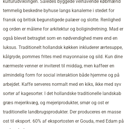
kulturudviklingen. Således byggede velhavende købmænd
temmelig beskedne byhuse langs kanalerne i stedet for
fransk og britisk begunstigede palæer og slotte. Renlighed
og orden er målene for arkitektur og boligindretning. Mad er
også blevet betragtet som en nødvendighed mere end en
luksus. Traditionelt hollandsk køkken inkluderer ærtesuppe,
kålgryde, pommes frites med mayonnaise og sild. Kun dine
nærmeste venner er inviteret til middag, men kaffeer en
almindelig form for social interaktion både hjemme og på
arbejdet. Kaffe serveres normalt med en kiks, ikke med syv
sorter af kagesorter. I det hollandske traditionelle landskab
græs mejerikvæg, og mejeriprodukter, smør og ost er
traditionelle landbrugsprodukter. Der produceres en masse
ost til eksport. 60% af eksportosten er Gouda, med Edam på