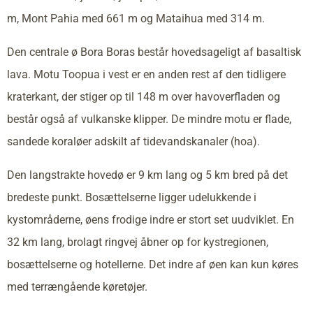
m, Mont Pahia med 661 m og Mataihua med 314 m.
Den centrale ø Bora Boras består hovedsageligt af basaltisk
lava. Motu Toopua i vest er en anden rest af den tidligere
kraterkant, der stiger op til 148 m over havoverfladen og
består også af vulkanske klipper. De mindre motu er flade,
sandede koraløer adskilt af tidevandskanaler (hoa).
Den langstrakte hovedø er 9 km lang og 5 km bred på det
bredeste punkt. Bosættelserne ligger udelukkende i
kystområderne, øens frodige indre er stort set uudviklet. En
32 km lang, brolagt ringvej åbner op for kystregionen,
bosættelserne og hotellerne. Det indre af øen kan kun køres
med terrængående køretøjer.