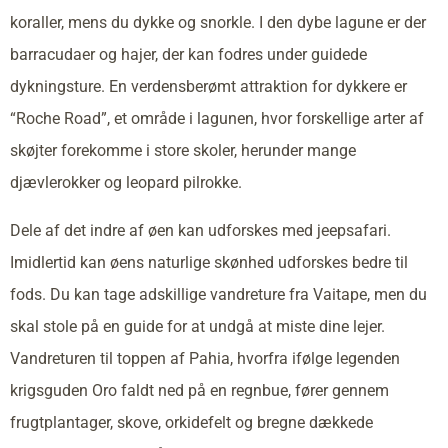
koraller, mens du dykke og snorkle. I den dybe lagune er der
barracudaer og hajer, der kan fodres under guidede
dykningsture. En verdensberømt attraktion for dykkere er
“Roche Road”, et område i lagunen, hvor forskellige arter af
skøjter forekomme i store skoler, herunder mange
djævlerokker og leopard pilrokke.
Dele af det indre af øen kan udforskes med jeepsafari.
Imidlertid kan øens naturlige skønhed udforskes bedre til
fods. Du kan tage adskillige vandreture fra Vaitape, men du
skal stole på en guide for at undgå at miste dine lejer.
Vandreturen til toppen af Pahia, hvorfra ifølge legenden
krigsguden Oro faldt ned på en regnbue, fører gennem
frugtplantager, skove, orkidefelt og bregne dækkede