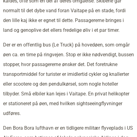
kaldes, ofte som en del af deres omgåelse. Skibene går
normalt til det dybe vand foran Vaitape på en stade, fordi
den lille kaj ikke er egnet til dette. Passagererne bringes i
land og genoplive det ellers fredelige øliv i et par timer.
Der er en offentlig bus (Le Truck) på hovedøen, som omgår
øen ca. en time på ringvejen. Stop er ikke nødvendigt, bussen
stopper, hvor passagererne ønsker det. Det foretrukne
transportmiddel for turister er imidlertid cykler og knallerter
eller scootere og den pendulkørsel, som nogle hoteller
tilbyder. Små elbiler kan lejes i Vaitape. En privat helikopter
er stationeret på øen, med hvilken sightseeingflyvninger
udføres.
Den Bora Bora lufthavn er en tidligere militær flyveplads i US