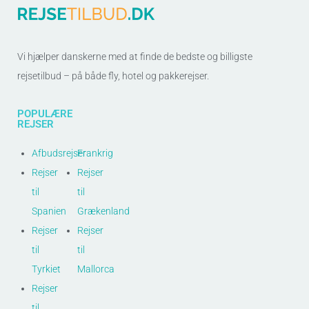
Vi hjælper danskerne med at finde de bedste og billigste
rejsetilbud – på både fly, hotel og pakkerejser.
POPULÆRE
REJSER
Afbudsrejser
Frankrig
Rejser
Rejser
til
til
Spanien
Grækenland
Rejser
Rejser
til
til
Tyrkiet
Mallorca
Rejser
til