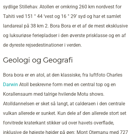
sydlige Stillehav. Atollen er omkring 260 km nordvest for
Tahiti ved 151 ° 44 ‘vest og 16 ° 29’ syd og har et samlet
landareal på 38 km 2. Bora Bora er et af de mest eksklusive
og luksuriøse feriepladser i den øverste prisklasse og en af
de dyreste rejsedestinationer i verden.
Geologi og Geografi
Bora bora er en atol, at den klassiske, fra luftfoto Charles
Darwin
Atoll beskrevne form med en central top og en
Korallensaum med talrige hvilende Motu shows.
Atolldannelsen er sket så langt, at calderaen i den centrale
vulkan allerede er sunket. Kun dele af den allerede stort set
forvitrede kraterkant stikker ud over havets overflade,
inklusive de højeste højder på øen: Mont Otemanu med 727