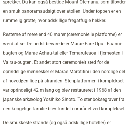
sprekker. Du kan også bestige Mount Otemanu, som tilbyder
en smuk panoramaudsigt over atollen. Under toppen er en
rummelig grotte, hvor adskillige fregatfugle hekker.
Resterne af mere end 40 marer (ceremonielle platforme) er
værd at se. De bedst bevarede er Marae Fare Opu i Faanui-
bugten og Marae Aehau-tai eller Temaruteaoa i fjernøsten i
Vairau-bugten. Et andet stort ceremonielt sted for de
oprindelige mennesker er Marae Marotitini i den nordlige del
af hovedøen lige på stranden. Stenplatformen i komplekset
var oprindeligt 42 m lang og blev restaureret i 1968 af den
japanske arkæolog Yosihiko Sinoto. To stenboksegraver fra
den kongelige familie blev fundet i området ved komplekset.
De smukkeste strande (og også adskillige hoteller) er