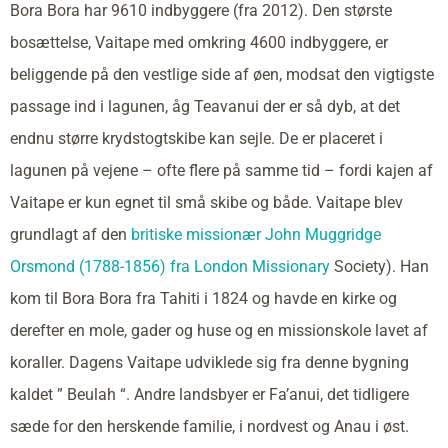
Bora Bora har 9610 indbyggere (fra 2012). Den største
bosættelse, Vaitape med omkring 4600 indbyggere, er
beliggende på den vestlige side af øen, modsat den vigtigste
passage ind i lagunen, åg Teavanui der er så dyb, at det
endnu større krydstogtskibe kan sejle. De er placeret i
lagunen på vejene – ofte flere på samme tid – fordi kajen af
Vaitape er kun egnet til små skibe og både. Vaitape blev
grundlagt af den
britiske missionær John Muggridge
Orsmond (1788-1856) fra London Missionary
Society). Han
kom til Bora Bora fra Tahiti i 1824 og havde en kirke og
derefter en mole, gader og huse og en missionskole lavet af
koraller. Dagens Vaitape udviklede sig fra denne bygning
kaldet ” Beulah “. Andre landsbyer er Fa’anui, det tidligere
sæde for den herskende familie, i nordvest og Anau i øst.