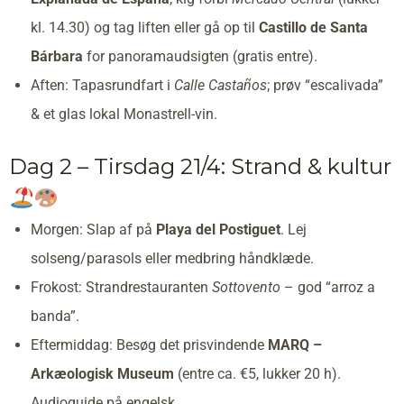
kl. 14.30) og tag liften eller gå op til
Castillo de Santa
Bárbara
for panoramaudsigten (gratis entre).
Aften: Tapasrundfart i
Calle Castaños
; prøv “escalivada”
& et glas lokal Monastrell-vin.
Dag 2 – Tirsdag 21/4: Strand & kultur
Morgen: Slap af på
Playa del Postiguet
. Lej
solseng/parasols eller medbring håndklæde.
Frokost: Strandrestauranten
Sottovento
– god “arroz a
banda”.
Eftermiddag: Besøg det prisvindende
MARQ –
Arkæologisk Museum
(entre ca. €5, lukker 20 h).
Audioguide på engelsk.