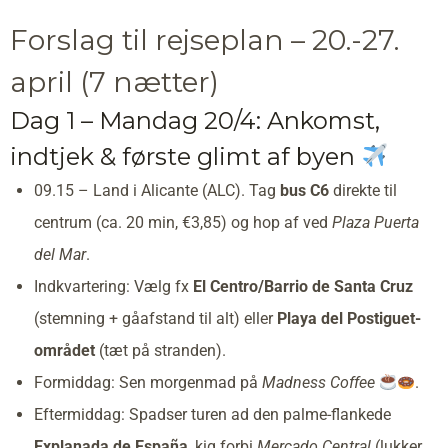
Forslag til rejseplan – 20.-27.
april (7 nætter)
Dag 1 – Mandag 20/4: Ankomst,
indtjek & første glimt af byen
09.15 – Land i Alicante (ALC). Tag
bus C6
direkte til
centrum (ca. 20 min, €3,85) og hop af ved
Plaza Puerta
del Mar
.
Indkvartering: Vælg fx
El Centro/Barrio de Santa Cruz
(stemning + gåafstand til alt) eller
Playa del Postiguet-
området
(tæt på stranden).
Formiddag: Sen morgenmad på
Madness Coffee
.
Eftermiddag: Spadser turen ad den palme-flankede
Explanada de España
, kig forbi
Mercado Central
(lukker