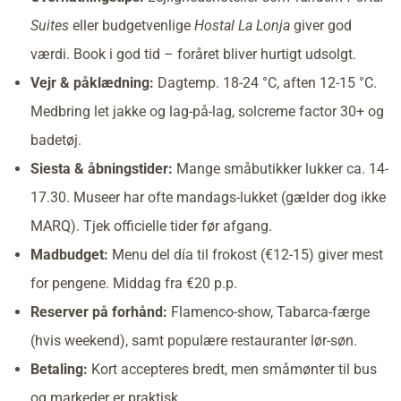
Suites
eller budgetvenlige
Hostal La Lonja
giver god
værdi. Book i god tid – foråret bliver hurtigt udsolgt.
Vejr & påklædning:
Dagtemp. 18-24 °C, aften 12-15 °C.
Medbring let jakke og lag-på-lag, solcreme factor 30+ og
badetøj.
Siesta & åbningstider:
Mange småbutikker lukker ca. 14-
17.30. Museer har ofte mandags-lukket (gælder dog ikke
MARQ). Tjek officielle tider før afgang.
Madbudget:
Menu del día til frokost (€12-15) giver mest
for pengene. Middag fra €20 p.p.
Reserver på forhånd:
Flamenco-show, Tabarca-færge
(hvis weekend), samt populære restauranter lør-søn.
Betaling:
Kort accepteres bredt, men småmønter til bus
og markeder er praktisk.