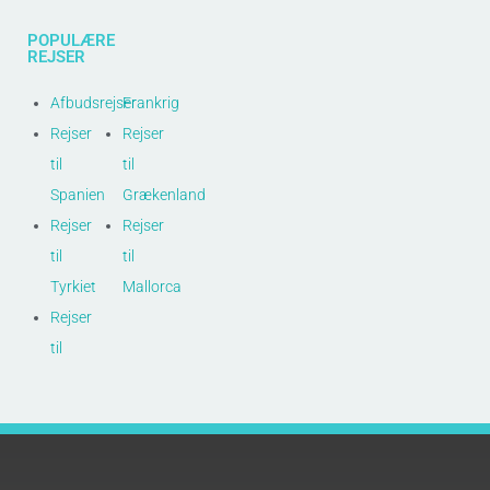
POPULÆRE
REJSER
Afbudsrejser
Frankrig
Rejser
Rejser
til
til
Spanien
Grækenland
Rejser
Rejser
til
til
Tyrkiet
Mallorca
Rejser
til