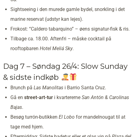
Sightseeing i den murede gamle bydel, snorkling i det
marine reservat (udstyr kan lejes).
Frokost: “Caldero tabarquino” – øens signatur-fisk & ris.
Tilbage ca. 18.00. Aftenfri – måske cocktail på
rooftopbaren
Hotel Meliá Sky
.
Dag 7 – Søndag 26/4: Slow Sunday
& sidste indkøb
Brunch på
Las Manolitas
i Barrio Santa Cruz.
Gå en
street-art-tur
i kvartererne
San Antón & Carolinas
Bajas
.
Besøg turrón-butikken
El Lobo
for mandelnougat til at
tage med hjem.
Eftermiddag: Sidste badetur eller et glas vin på
Plaza del