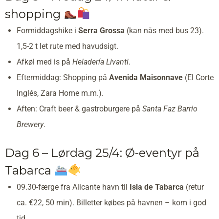
shopping
Formiddagshike i
Serra Grossa
(kan nås med bus 23).
1,5-2 t let rute med havudsigt.
Afkøl med is på
Heladería Livanti
.
Eftermiddag: Shopping på
Avenida Maisonnave
(El Corte
Inglés, Zara Home m.m.).
Aften: Craft beer & gastroburgere på
Santa Faz Barrio
Brewery
.
Dag 6 – Lørdag 25/4: Ø-eventyr på
Tabarca
09.30-færge fra Alicante havn til
Isla de Tabarca
(retur
ca. €22, 50 min). Billetter købes på havnen – kom i god
tid.