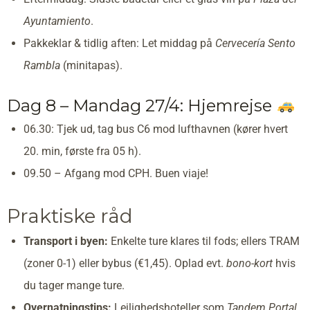
Ayuntamiento
.
Pakkeklar & tidlig aften: Let middag på
Cervecería Sento
Rambla
(minitapas).
Dag 8 – Mandag 27/4: Hjemrejse
06.30: Tjek ud, tag bus C6 mod lufthavnen (kører hvert
20. min, første fra 05 h).
09.50 – Afgang mod CPH. Buen viaje!
Praktiske råd
Transport i byen:
Enkelte ture klares til fods; ellers TRAM
(zoner 0-1) eller bybus (€1,45). Oplad evt.
bono-kort
hvis
du tager mange ture.
Overnatningstips:
Lejlighedshoteller som
Tandem Portal