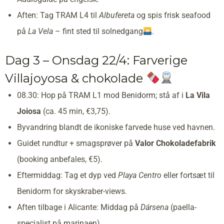
Aften: Tag TRAM L4 til
Albufereta
og spis frisk seafood
på
La Vela
– fint sted til solnedgang
.
Dag 3 – Onsdag 22/4: Farverige
Villajoyosa & chokolade
08.30: Hop på TRAM L1 mod Benidorm; stå af i
La Vila
Joiosa
(ca. 45 min, €3,75).
Byvandring blandt de ikoniske farvede huse ved havnen.
Guidet rundtur + smagsprøver på
Valor Chokoladefabrik
(booking anbefales, €5).
Eftermiddag: Tag et dyp ved
Playa Centro
eller fortsæt til
Benidorm for skyskraber-views.
Aften tilbage i Alicante: Middag på
Dársena
(paella-
specialist på marinaen).