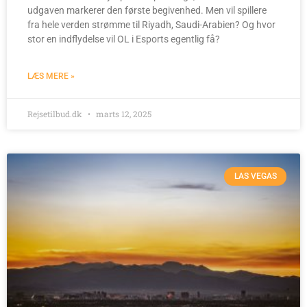
udgaven markerer den første begivenhed. Men vil spillere
fra hele verden strømme til Riyadh, Saudi-Arabien? Og hvor
stor en indflydelse vil OL i Esports egentlig få?
LÆS MERE »
Rejsetilbud.dk
marts 12, 2025
LAS VEGAS