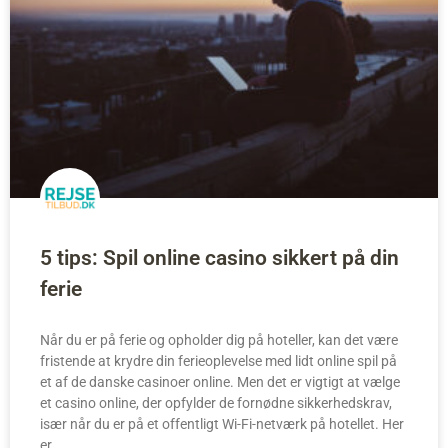
5 tips: Spil online casino sikkert på din
ferie
Når du er på ferie og opholder dig på hoteller, kan det være
fristende at krydre din ferieoplevelse med lidt online spil på
et af de danske casinoer online. Men det er vigtigt at vælge
et casino online, der opfylder de fornødne sikkerhedskrav,
især når du er på et offentligt Wi-Fi-netværk på hotellet. Her
er