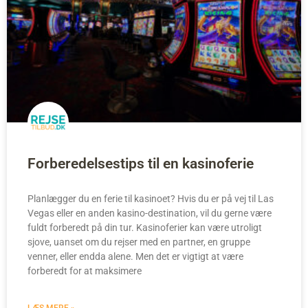
Forberedelsestips til en kasinoferie
Planlægger du en ferie til kasinoet? Hvis du er på vej til Las
Vegas eller en anden kasino-destination, vil du gerne være
fuldt forberedt på din tur. Kasinoferier kan være utroligt
sjove, uanset om du rejser med en partner, en gruppe
venner, eller endda alene. Men det er vigtigt at være
forberedt for at maksimere
LÆS MERE »