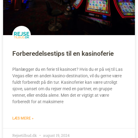
Forberedelsestips til en kasinoferie
Planlægger du en ferie til kasinoet? Hvis du er på vej til Las
Vegas eller en anden kasino-destination, vil du gerne være
fuldt forberedt på din tur. Kasinoferier kan være utroligt
sjove, uanset om du rejser med en partner, en gruppe
venner, eller endda alene. Men det er vigtigt at være
forberedt for at maksimere
LÆS MERE »
Rejsetilbud.dk
august 19, 2024