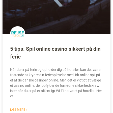
5 tips: Spil online casino sikkert på din
ferie
Når du er på ferie og opholder dig på hoteller, kan det være
fristende at krydre din ferieoplevelse med lidt online spil på
et af de danske casinoer online. Men det er vigtigt at vælge
et casino online, der opfylder de fornødne sikkerhedskrav,
især når du er på et offentligt Wi-Fi-netværk på hotellet. Her
er
LÆS MERE »