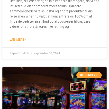
Den side, du leder efter, er ikke længere tilgængelig, da vi hos
Rejsetilbud.dk har ændret vores fokus. Tidligere
sammenlignede vi rejseudstyr og andre produkter til din
rejse, men vi har nu valgt at koncentrere os 100% om at
finde de bedste rejsetilbud og afbudsrejser til dig. Læs
videre for at forstå vores nye retning og
LÆS MERE »
Rejsetilbud.dk
september 10, 2024
BLOGINDLÆG