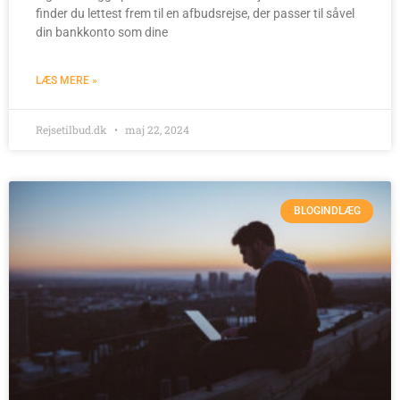
finder du lettest frem til en afbudsrejse, der passer til såvel
din bankkonto som dine
LÆS MERE »
Rejsetilbud.dk
maj 22, 2024
BLOGINDLÆG