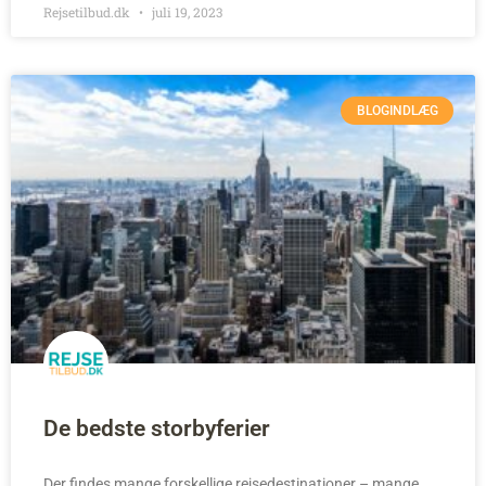
Rejsetilbud.dk
juli 19, 2023
BLOGINDLÆG
De bedste storbyferier
Der findes mange forskellige rejsedestinationer – mange