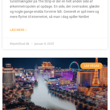
turistmængder på The Strip er der en helt anden side af
ørkenmetropolen at opdage. En side, der overrasker, glæder
og nogle gange endda forvirrer lidt. Generelt er spil mere og
mere flyttet til internettet, så man i dag spiller NetBet
LÆS MERE »
Rejsetilbud.dk
januar 8, 2025
LAS VEGAS