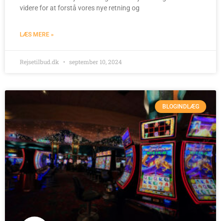
videre for at forstå vores nye retning og
LÆS MERE »
Rejsetilbud.dk
september 10, 2024
BLOGINDLÆG