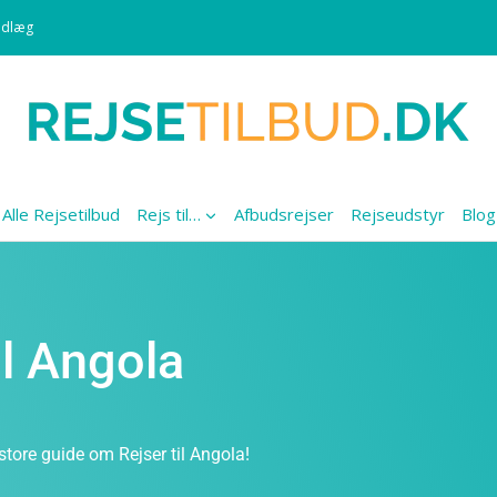
ndlæg
Alle Rejsetilbud
Rejs til…
Afbudsrejser
Rejseudstyr
Blog
il Angola
store guide om Rejser til Angola!