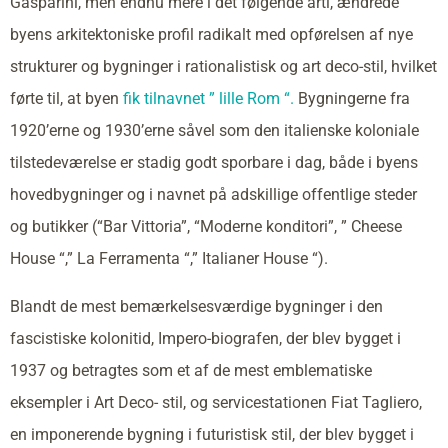
Gasparini, men endnu mere i det følgende årti, ændrede
byens arkitektoniske profil radikalt med opførelsen af nye
strukturer og bygninger i rationalistisk og art deco-stil, hvilket
førte til, at byen
fik tilnavnet ” lille Rom “.
Bygningerne fra
1920’erne og 1930’erne såvel som den italienske koloniale
tilstedeværelse er stadig godt sporbare i dag, både i byens
hovedbygninger og i navnet på adskillige offentlige steder
og butikker (“Bar Vittoria”, “Moderne konditori”, ” Cheese
House “,” La Ferramenta “,” Italianer House “).
Blandt de mest bemærkelsesværdige bygninger i den
fascistiske kolonitid, Impero-biografen, der blev bygget i
1937 og betragtes som et af de mest emblematiske
eksempler i Art Deco- stil, og servicestationen Fiat Tagliero,
en imponerende bygning i futuristisk stil, der blev bygget i