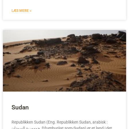
LÆS MERE »
Sudan
Republikken Sudan (Eng. Republikken Sudan, arabisk :
جمهورية السودان, Džumhurijat som-Sudan) er et land i det