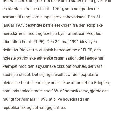
føderale strukturer, der forenede de to stater (for at give liv til
en stærk centraliseret stat i 1962), som nedgraderede
Asmara til rang som simpel provinshovedstad. Den 31.
januar 1975 begyndte befrielseskrigen fra den etiopiske
herredømme med angrebet på byen afEritrean People’s
Liberation Front (FLPE). Den 24. maj 1991 blev byen
definitivt frigivet fra etiopisk herredømme af FLPE, den
højeste patriotiske eritreiske organisation, der længe har
kæmpet mod den abyssinske okkupationshær, der var til
stede på stedet. Det sejrrige resultat af den populære
plebiscite for den endelige adskillelse af landet fra Etiopien,
som indsamlede mere end 98% af samtykkerne, gjorde det
muligt for Asmara i 1993 at blive hovedstad i en
republikansk og uafhængig Eritrea.