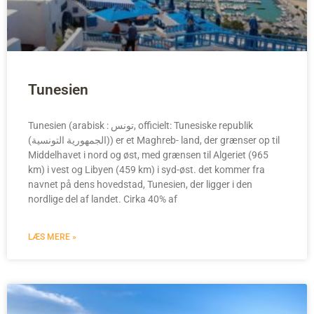
Tunesien
Tunesien (arabisk : تونس, officielt: Tunesiske republik
(الجمهورية التونسية)) er et Maghreb- land, der grænser op til
Middelhavet i nord og øst, med grænsen til Algeriet (965
km) i vest og Libyen (459 km) i syd-øst. det kommer fra
navnet på dens hovedstad, Tunesien, der ligger i den
nordlige del af landet. Cirka 40% af
LÆS MERE »