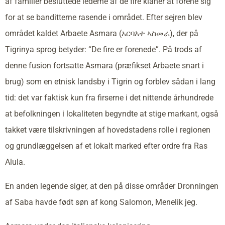
af familier besluttede lederne af de fire klaner at forene sig
for at se banditterne rasende i området. Efter sejren blev
området kaldet Arbaete Asmara (አርባእተ ኣስመራ), der på
Tigrinya sprog betyder: “De fire er forenede”. På trods af
denne fusion fortsatte Asmara (præfikset Arbaete snart i
brug) som en etnisk landsby i Tigrin og forblev sådan i lang
tid: det var faktisk kun fra firserne i det nittende århundrede
at befolkningen i lokaliteten begyndte at stige markant, også
takket være tilskrivningen af hovedstadens rolle i regionen
og grundlæggelsen af et lokalt marked efter ordre fra Ras
Alula.
En anden legende siger, at den på disse områder Dronningen
af Saba havde født søn af kong Salomon, Menelik jeg.