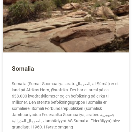
Somalia
Somalia (Somali Soomaaliya, arab. الصومال, al-Ṣūmāl) er et
land på Afrikas Horn, Østafrika. Det har et areal på ca.
638.000 kvadratkilometer og en befolkning på cirka ti
millioner. Den største befolkningsgruppe i Somalia er
somaliere. Somali Forbundsrepublikken (somalisk
Jamhuuriyadda Federaalka Soomaaliya, araber. جمهورية
الصومال الفدرالية, Jumhūriyyat AS-Sumal al-Fiderāliyya) blev
grundlagt i 1960. I første omgang