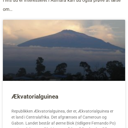
Hvis du er interesseret i Asmara kan du også prøve at læse
om…
Ækvatorialguinea
Republikken Ækvatorialguinea, der er, Ækvatorialguinea er
et land i Centralafrika. Det afgrænses af Cameroun og
Gabon. Landet består af øerne Biok (tidligere Fernando Po)