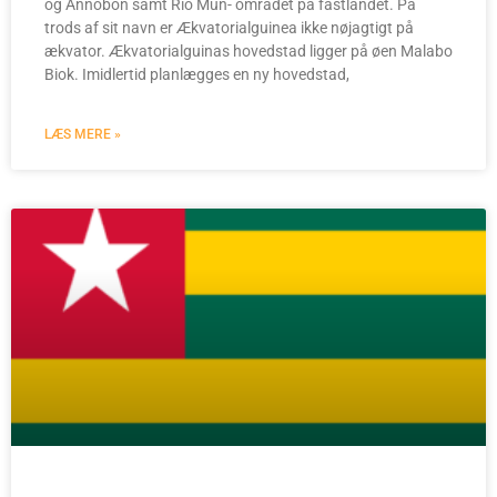
og Annobón samt Río Mun- området på fastlandet. På
trods af sit navn er Ækvatorialguinea ikke nøjagtigt på
ækvator. Ækvatorialguinas hovedstad ligger på øen Malabo
Biok. Imidlertid planlægges en ny hovedstad,
LÆS MERE »