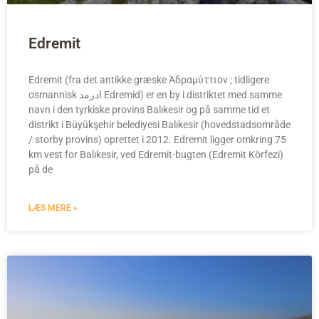
Edremit
Edremit (fra det antikke græske Άδραμύττιον ; tidligere
osmannisk ادرمد Edremid) er en by i distriktet med samme
navn i den tyrkiske provins Balıkesir og på samme tid et
distrikt i Büyükşehir belediyesi Balıkesir (hovedstadsområde
/ storby provins) oprettet i 2012. Edremit ligger omkring 75
km vest for Balıkesir, ved Edremit-bugten (Edremit Körfezi)
på de
LÆS MERE »