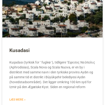
Kusadasi
Kuşadası (tyrkisk for ‘ fugleø ‘), tidligere Ἔφεσος Νεόπολις
(Aphrodisias), Scala Nova og Scala Nuova, er en by i
distriktet med samme navn i den tyrkiske provins Aydın og
på samme tid et distrikt i Büyükşehir belediyesi Aydın
(hovedstadsområdet). Det ligger omkring 100 km syd for
Izmir på den Ægæiske Kyst. Siden en regional reform
LÆS MERE »