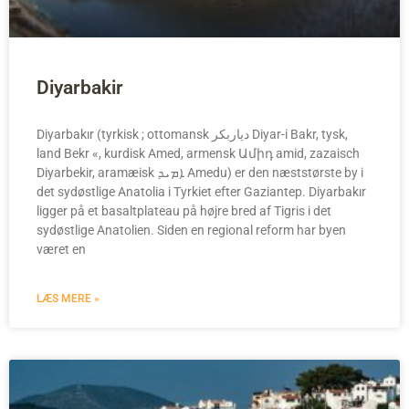
Diyarbakir
Diyarbakır (tyrkisk ; ottomansk دیاربکر Diyar-i Bakr, tysk,
land Bekr «, kurdisk Amed, armensk Ամիդ amid, zazaisch
Diyarbekir, aramæisk ܐܡܝܕ Amedu) er den næststørste by i
det sydøstlige Anatolia i Tyrkiet efter Gaziantep. Diyarbakır
ligger på et basaltplateau på højre bred af Tigris i det
sydøstlige Anatolien. Siden en regional reform har byen
været en
LÆS MERE »