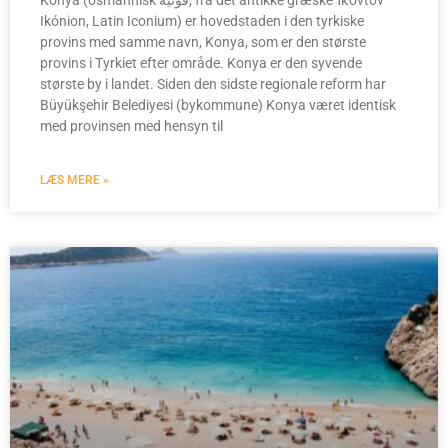
Konya (osmannisk قونیه, fra det antikke græske Ἰκόνιον
Ikónion, Latin Iconium) er hovedstaden i den tyrkiske
provins med samme navn, Konya, som er den største
provins i Tyrkiet efter område. Konya er den syvende
største by i landet. Siden den sidste regionale reform har
Büyükşehir Belediyesi (bykommune) Konya været identisk
med provinsen med hensyn til
LÆS MERE »