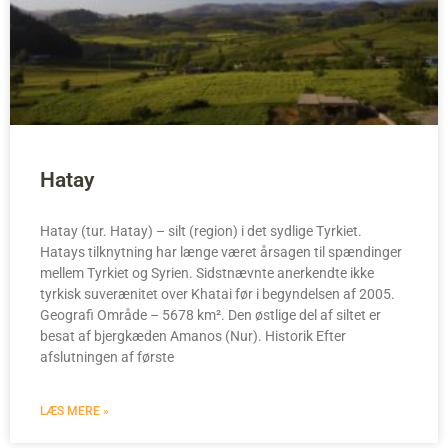
Hatay
Hatay (tur. Hatay) – silt (region) i det sydlige Tyrkiet.
Hatays tilknytning har længe været årsagen til spændinger
mellem Tyrkiet og Syrien. Sidstnævnte anerkendte ikke
tyrkisk suverænitet over Khatai før i begyndelsen af 2005.
Geografi Område – 5678 km². Den østlige del af siltet er
besat af bjergkæden Amanos (Nur). Historik Efter
afslutningen af første
LÆS MERE »