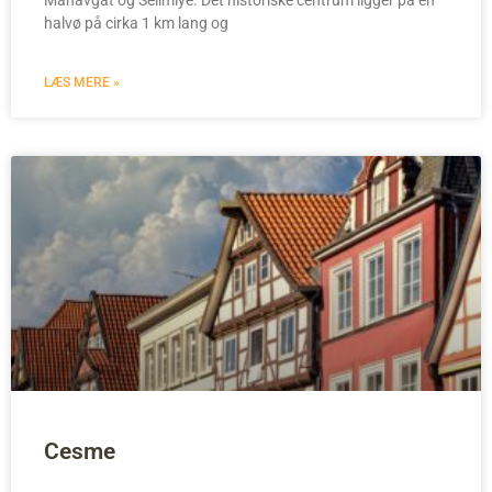
Manavgat og Selimiye. Det historiske centrum ligger på en
halvø på cirka 1 km lang og
LÆS MERE »
Cesme