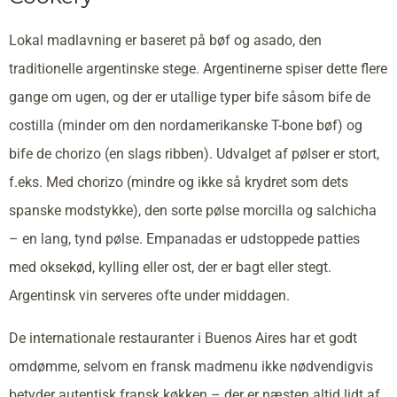
Lokal madlavning er baseret på bøf og asado, den
traditionelle argentinske stege. Argentinerne spiser dette flere
gange om ugen, og der er utallige typer bife såsom bife de
costilla (minder om den nordamerikanske T-bone bøf) og
bife de chorizo (en slags ribben). Udvalget af pølser er stort,
f.eks. Med chorizo (mindre og ikke så krydret som dets
spanske modstykke), den sorte pølse morcilla og salchicha
– en lang, tynd pølse. Empanadas er udstoppede patties
med oksekød, kylling eller ost, der er bagt eller stegt.
Argentinsk vin serveres ofte under middagen.
De internationale restauranter i Buenos Aires har et godt
omdømme, selvom en fransk madmenu ikke nødvendigvis
betyder autentisk fransk køkken – der er næsten altid lidt af