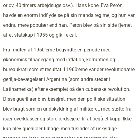
orlov, 40 timers arbejdsuge osv.). Hans kone, Eva Perón,
havde en enorm indflydelse på sin mands regime, og hun var
endnu mere populær end han. Peron blev på sin side fjernet
af et statskup i 1955 og gik i eksil.
Fra midten af 1950’erne begyndte en periode med
økonomisk tilbagegang med inflation, korruption og
bureaukrati som et resultat. I 1960’erne var der revolutionære
gerilja-bevægelser i Argentina (som andre steder i
Latinamerika) efter eksemplet på den cubanske revolution.
Disse guerillaer blev besejret, men den politiske situation
blev brugt som en undskyldning af militæret, med støtte fra
især overklasser og store jordsejere, til at begå et kupp. Ikke
kun blev guerillaer tilbage, men tusinder af uskyldige