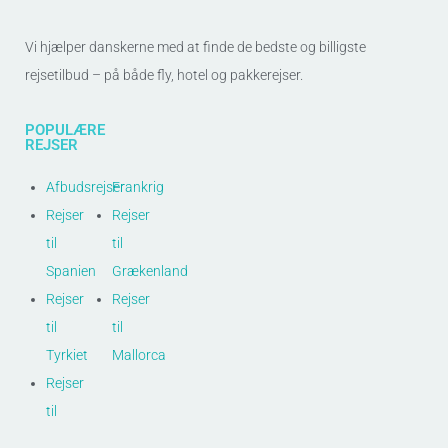
Vi hjælper danskerne med at finde de bedste og billigste
rejsetilbud – på både fly, hotel og pakkerejser.
POPULÆRE
REJSER
Afbudsrejser
Frankrig
Rejser
Rejser
til
til
Spanien
Grækenland
Rejser
Rejser
til
til
Tyrkiet
Mallorca
Rejser
til