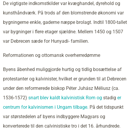
De vigtigste indkomstkilder var kvæghandel, dyrehold og
kunsthåndværk. På trods af den blomstrende økonomi var
bygningerne enkle, gaderne næppe brolagt. Indtil 1800-tallet
var bygninger i flere etager sjældne. Mellem 1450 og 1507
var Debrecen sæde for Hunyadi- familien.
Reformationen og ottomansk overherredømme
Byens åbenhed muliggjorde hurtig og tidlig bosættelse af
protestanter og kalvinister, hvilket er grunden til at Debrecen
under den reformerede biskop Péter Juhász Méliusz (ca.
1536-1572)
snart blev kaldt kalvinistisk Rom og
stadig
er
centrum for kalvinismen i Ungarn tilbage.
På det tidspunkt
var størstedelen af byens indbyggere Magyars og
konverterede til den calvinistiske tro i det 16. århundrede.