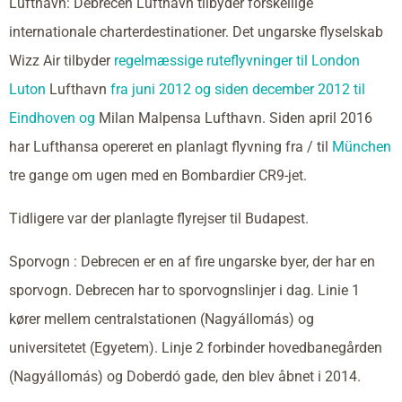
Lufthavn: Debrecen Lufthavn tilbyder forskellige
internationale charterdestinationer. Det ungarske flyselskab
Wizz Air tilbyder
regelmæssige ruteflyvninger til London
Luton
Lufthavn
fra juni 2012 og siden december 2012 til
Eindhoven og
Milan Malpensa Lufthavn. Siden april 2016
har Lufthansa opereret en planlagt flyvning fra / til
München
tre gange om ugen med en Bombardier CR9-jet.
Tidligere var der planlagte flyrejser til Budapest.
Sporvogn : Debrecen er en af fire ungarske byer, der har en
sporvogn. Debrecen har to sporvognslinjer i dag. Linie 1
kører mellem centralstationen (Nagyállomás) og
universitetet (Egyetem). Linje 2 forbinder hovedbanegården
(Nagyállomás) og Doberdó gade, den blev åbnet i 2014.