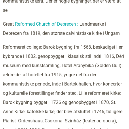
kommunistiske æra. Der er nogle bygninger, der er værd at
se:
Great
Reformed Church of Debrecen :
Landmærke i
Debrecen fra 1819, den største calvinistiske kirke i Ungarn
Reformeret college: Barok bygning fra 1568, beskadiget i en
bybrande i 1802, genopbygget i klassisk stil indtil 1816, Déri
museum med kunstsamling, Hotel Aranybika (Golden Bull):
ældre del af hotellet fra 1915, yngre del fra den
kommunistiske periode, inde i Bartók-hallen, hvor koncerter
og kulturelle forestillinger finder sted, Lille reformeret kirke:
Barok bygning bygget i 1726 og genopbygget i 1870, St.
Anne Kirke: katolske kirke, der blev afsluttet i 1746, tidligere
Piarist -Ordenshaus, Csokonai Színház (teater og opera),