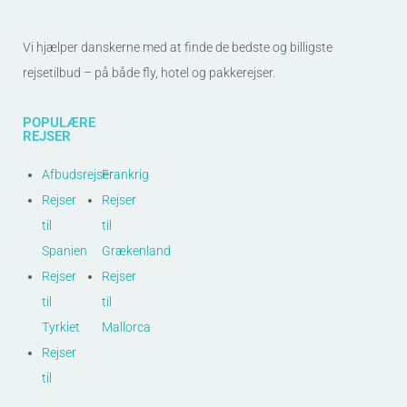
Vi hjælper danskerne med at finde de bedste og billigste
rejsetilbud – på både fly, hotel og pakkerejser.
POPULÆRE
REJSER
Afbudsrejser
Frankrig
Rejser
Rejser
til
til
Spanien
Grækenland
Rejser
Rejser
til
til
Tyrkiet
Mallorca
Rejser
til