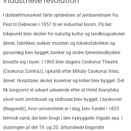
Industrielle revolution
I dobbeltmonarkiet førte opførelsen af jernbanelinjen fra
Pest til Debrecen i 1857 til en industriel boom. På det
tidspunkt blev skolen for naturlig kultur og landbrugsskolen
åbnet, fabrikker, sukker, mursten og tobaksfabrikker og
gasanlæg blev bygget, banker og andre tjenesteudbydere
bosatte sig i byen. I 1865 blev dagens Csokonai Theatre
(Csokonai Színház), opkaldt efter Mihály Csokonai Vitéz,
åbnet. Hospitaler, skoler, kaserner og kirker blev bygget. Det
fik langsomt et urbant udseende efter at Hotel Aranybika
såvel som amtshuset og rådhuset blev bygget. I byskoven
(Nagyerdö), hvor universitetet er i dag, blev fundet i 1823
termisk vand, der blev brugt i den nybyggede Vigadó spa. I
slutningen af det 19. og 20. århundrede begyndte