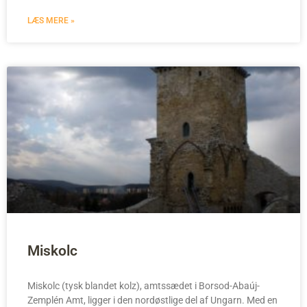
LÆS MERE »
Miskolc
Miskolc (tysk blandet kolz), amtssædet i Borsod-Abaúj-
Zemplén Amt, ligger i den nordøstlige del af Ungarn. Med en