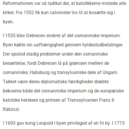
Reformationen var så radikal der, at katolikkerne mistede alle
kirker. Fra 1552 fik kun calvinister lov til at bosætte sig i
byen.
I 1555 blev Debrecen erobret af det osmanniske imperium.
Byen købte sin uafhængighed gennem hyldestudbetalinger.
Der opstod stadig problemer under den osmanniske
besættelse, fordi Debrecen lå på grænsen mellem de
osmanniske, Habsburg og transylvaniske dele af Ungarn.
Takket være deres diplomatiske færdigheder dræbte
beboerne både det osmanniske imperium og de europæiske
katolske herskere og prinsen af Transsylvanien Franz II
Rákóczi.
I 1693 gav kong Leopold I byen privilegiet af en fri by. I 1715