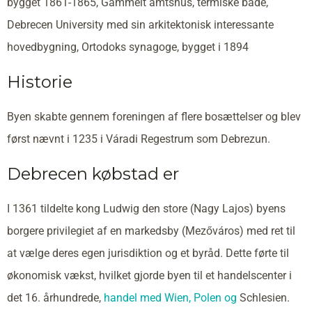
bygget 1861-1865, Gammelt amtshus, termiske bade,
Debrecen University med sin arkitektonisk interessante
hovedbygning, Ortodoks synagoge, bygget i 1894
Historie
Byen skabte gennem foreningen af flere bosættelser og blev
først nævnt i 1235 i Váradi Regestrum som Debrezun.
Debrecen købstad er
I 1361 tildelte kong Ludwig den store (Nagy Lajos) byens
borgere privilegiet af en markedsby (Mezőváros) med ret til
at vælge deres egen jurisdiktion og et byråd. Dette førte til
økonomisk vækst, hvilket gjorde byen til et handelscenter i
det 16. århundrede,
handel med Wien,
Polen og
Schlesien.