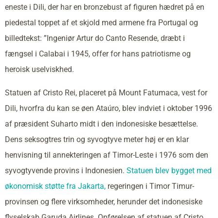
eneste i Dili, der har en bronzebust af figuren hædret på en
piedestal toppet af et skjold med armene fra Portugal og
billedtekst: ”Ingeniør Artur do Canto Resende, dræbt i
fængsel i Calabai i 1945, offer for hans patriotisme og
heroisk uselviskhed.
Statuen af Cristo Rei, placeret på Mount Fatumaca, vest for
Dili, hvorfra du kan se øen Ataúro, blev indviet i oktober 1996
af præsident Suharto midt i den indonesiske besættelse.
Dens seksogtres trin og syvogtyve meter høj er en klar
henvisning til annekteringen af Timor-Leste i 1976 som den
syvogtyvende provins i Indonesien.
Statuen blev bygget med
økonomisk støtte fra Jakarta,
regeringen i Timor Timur-
provinsen og flere virksomheder, herunder det indonesiske
flyselskab Garuda Airlines. Opførelsen af statuen af Cristo