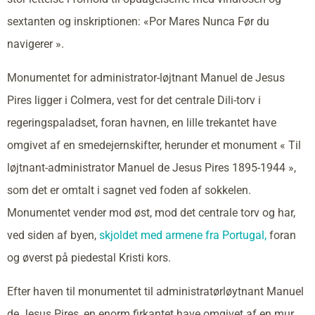
sextanten og inskriptionen: «Por Mares Nunca Før du
navigerer ».
Monumentet for administrator-løjtnant Manuel de Jesus
Pires ligger i Colmera, vest for det centrale Dili-torv i
regeringspaladset, foran havnen, en lille trekantet have
omgivet af en smedejernskifter, herunder et monument « Til
løjtnant-administrator Manuel de Jesus Pires 1895-1944 »,
som det er omtalt i sagnet ved foden af sokkelen.
Monumentet vender mod øst, mod det centrale torv og har,
ved siden af byen,
skjoldet med armene fra Portugal,
foran
og øverst på piedestal Kristi kors.
Efter haven til monumentet til administratørløytnant Manuel
de Jesus Pires, en enorm firkantet have omgivet af en mur