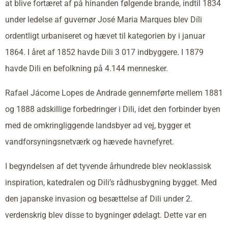
at blive fortæret af på hinanden følgende brande, indtil 1834
under ledelse af guvernør José Maria Marques blev Díli
ordentligt urbaniseret og hævet til kategorien by i januar
1864. I året af 1852 havde Dili 3 017 indbyggere. I 1879
havde Dili en befolkning på 4.144 mennesker.
Rafael Jácome Lopes de Andrade gennemførte mellem 1881
og 1888 adskillige forbedringer i Dili, idet den forbinder byen
med de omkringliggende landsbyer ad vej, bygger et
vandforsyningsnetværk og hævede havnefyret.
I begyndelsen af det tyvende århundrede blev neoklassisk
inspiration, katedralen og Dili’s rådhusbygning bygget. Med
den japanske invasion og besættelse af Dili under 2.
verdenskrig blev disse to bygninger ødelagt. Dette var en