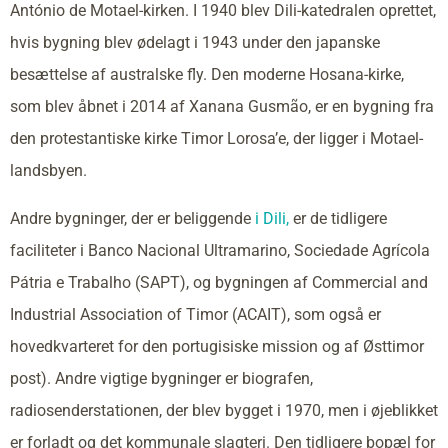
António de Motael-kirken. I 1940 blev Dili-katedralen oprettet,
hvis bygning blev ødelagt i 1943 under den japanske
besættelse af australske fly. Den moderne Hosana-kirke,
som blev åbnet i 2014 af Xanana Gusmão, er en bygning fra
den protestantiske kirke Timor Lorosa’e, der ligger i Motael-
landsbyen.
Andre bygninger, der er beliggende
i Dili,
er de tidligere
faciliteter i Banco Nacional Ultramarino, Sociedade Agrícola
Pátria e Trabalho (SAPT), og bygningen af Commercial and
Industrial Association of Timor (ACAIT), som også er
hovedkvarteret for den portugisiske mission og af Østtimor
post). Andre vigtige bygninger er biografen,
radiosenderstationen, der blev bygget i 1970, men i øjeblikket
er forladt og det kommunale slagteri. Den tidligere bopæl for