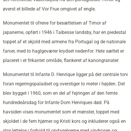
øverst et billede af Vor Frue omgivet af engle.
Monumentet til ofrene for besættelsen af Timor af
japanerne, opført i 1946 i Taibesse landsby, har en piedestal
toppet af et skjold med armene fra Portugal og de nationale
farver, med to haglgeværer krydset nedenfor. Hele sættet er
placeret i et firkantet område, flankeret af kanongranater.
Monumentet til Infante D. Henrique ligger på det centrale torv
foran regeringspaladset og overstiger to meter i højden. Det
blev bygget i 1960, som en del af fejringen af den femte
hundredeårsdag for Infante Dom Henriques død. På
havsiden vises monumentet som et mønster, toppet med
skjoldet i de fem hjørner og Kristi kors og inkluderer også en
stor lettelse i forhold til opdagelserne med vindrosen og