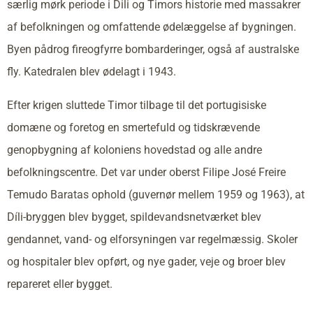
særlig mørk periode i Dili og Timors historie med massakrer
af befolkningen og omfattende ødelæggelse af bygningen.
Byen pådrog fireogfyrre bombarderinger, også af australske
fly. Katedralen blev ødelagt i 1943.
Efter krigen sluttede Timor tilbage til det portugisiske
domæne og foretog en smertefuld og tidskrævende
genopbygning af koloniens hovedstad og alle andre
befolkningscentre. Det var under oberst Filipe José Freire
Temudo Baratas ophold (guvernør mellem 1959 og 1963), at
Díli-bryggen blev bygget, spildevandsnetværket blev
gendannet, vand- og elforsyningen var regelmæssig. Skoler
og hospitaler blev opført, og nye gader, veje og broer blev
repareret eller bygget.