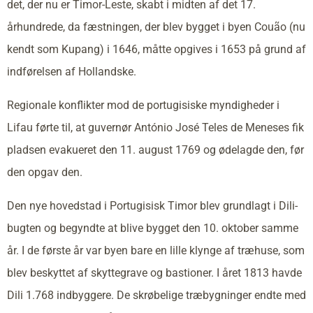
det, der nu er Timor-Leste, skabt i midten af det 17.
århundrede, da fæstningen, der blev bygget i byen Couão (nu
kendt som Kupang) i 1646, måtte opgives i 1653 på grund af
indførelsen af Hollandske.
Regionale konflikter mod de portugisiske myndigheder i
Lifau førte til, at guvernør António José Teles de Meneses fik
pladsen evakueret den 11. august 1769 og ødelagde den, før
den opgav den.
Den nye hovedstad i Portugisisk Timor blev grundlagt i Dili-
bugten og begyndte at blive bygget den 10. oktober samme
år. I de første år var byen bare en lille klynge af træhuse, som
blev beskyttet af skyttegrave og bastioner. I året 1813 havde
Dili 1.768 indbyggere. De skrøbelige træbygninger endte med