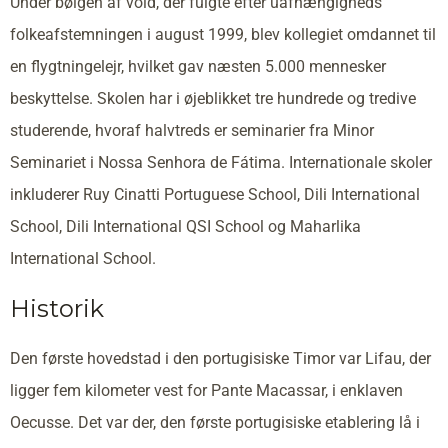
Under bølgen af vold, der fulgte efter uafhængigheds
folkeafstemningen i august 1999, blev kollegiet omdannet til
en flygtningelejr, hvilket gav næsten 5.000 mennesker
beskyttelse. Skolen har i øjeblikket tre hundrede og tredive
studerende, hvoraf halvtreds er seminarier fra Minor
Seminariet i Nossa Senhora de Fátima. Internationale skoler
inkluderer Ruy Cinatti Portuguese School, Dili International
School, Dili International QSI School og Maharlika
International School.
Historik
Den første hovedstad i den portugisiske Timor var Lifau, der
ligger fem kilometer vest for Pante Macassar, i enklaven
Oecusse. Det var der, den første portugisiske etablering lå i