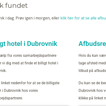
ik fundet
ik i dag. Prøv igen i morgen, eller
klik her for at se alle afb
igt hotel i Dubrovnik
Afbudsrej
ælp fra vores samarbejdspartnere
Hvis du kan vær
 vi dig med at finde et billigt hotel i
tage afsted med 
nik.
tilbud på afbudsr
 linket nedenfor for at se de billigste
Du kan se de bed
er i Dubrovnik hos vores
Dubrovnik hos v
ejdspartnere.
klikke på linket 