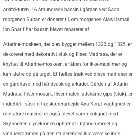
arkitekturen. 16 århundrede bassin i gården ved Saad
morgenen Sultan er doneret til, om morgenen Alawi Ismail
Ibn Sharif har bassin blevet repareret af.
Attarine-moskeen, der blev bygget mellem 1323 og 1325, er
dekoreret med dekorativt stuk og fliser. Madrasa, der er
knyttet til Attarine-moskeen, er åben for ikke-muslimer og
kan klatre op på taget. Et fælles træk ved disse madraser er
en gårdhave med håndvask og arkader. Gården af Attarin-
Madrasa fliser mosaik, fliser maleri, udskårne gips (stuk), er
indrettet i såsom træskærerarbejde Aya Kon, livagtighed er
miniature malerier er også blevet sammenlignet med.
Skønheden i lysekronen ophængt i bønnerummet og
vinduesrammen på den studerendes lille værelse inde i