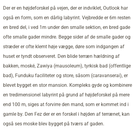
Der er en højdeforskel på vejen, der er indviklet, Outlook har
også en form, som en dårlig labyrint. Vejbredde er 6m resten
en bred del, i ved 1m under den smalle sektion, en bred gade
ofte smalle gader mindre. Begge sider af de smalle gader og
stræder er ofte klemt høje vægge, døre som indgangen af
huset er tyndt observeret. Den blide terræn hældning af
bakken, moské, Zawiya (mausoleum), tyrkisk bad (offentlige
bad), Funduku faciliteter og store, såsom (caravanserai), er
blevet bygget en stor mansion. Kompleks gyde og kombinere
en tredimensionel labyrint på grund af højdeforskel på mere
end 100 m, siges at forvirre den mand, som er kommet ind i
gamle by. Den Fez der er en forskel i højden af terrænet, kan
også ses moske blev bygget på tværs af gaden.