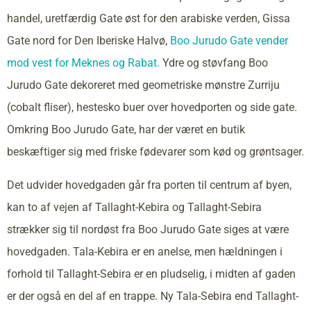
handel, uretfærdig Gate øst for den arabiske verden, Gissa
Gate nord for Den Iberiske Halvø,
Boo Jurudo Gate vender
mod vest for Meknes og Rabat.
Ydre og støvfang Boo
Jurudo Gate dekoreret med geometriske mønstre Zurriju
(cobalt fliser), hestesko buer over hovedporten og side gate.
Omkring Boo Jurudo Gate, har der været en butik
beskæftiger sig med friske fødevarer som kød og grøntsager.
Det udvider hovedgaden går fra porten til centrum af byen,
kan to af vejen af Tallaght-Kebira og Tallaght-Sebira
strækker sig til nordøst fra Boo Jurudo Gate siges at være
hovedgaden. Tala-Kebira er en anelse, men hældningen i
forhold til Tallaght-Sebira er en pludselig, i midten af gaden
er der også en del af en trappe. Ny Tala-Sebira end Tallaght-