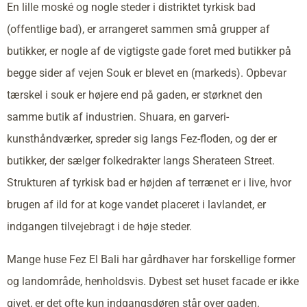
En lille moské og nogle steder i distriktet tyrkisk bad
(offentlige bad), er arrangeret sammen små grupper af
butikker, er nogle af de vigtigste gade foret med butikker på
begge sider af vejen Souk er blevet en (markeds). Opbevar
tærskel i souk er højere end på gaden, er størknet den
samme butik af industrien. Shuara, en garveri-
kunsthåndværker, spreder sig langs Fez-floden, og der er
butikker, der sælger folkedrakter langs Sherateen Street.
Strukturen af tyrkisk bad er højden af terrænet er i live, hvor
brugen af ild for at koge vandet placeret i lavlandet, er
indgangen tilvejebragt i de høje steder.
Mange huse Fez El Bali har gårdhaver har forskellige former
og landområde, henholdsvis. Dybest set huset facade er ikke
givet, er det ofte kun indgangsdøren står over gaden.