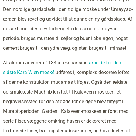
Den nordlige gårdsplads i den tidlige moske under Umayyad-
æraen blev revet og udvidet til at danne en ny gårdsplads. Af
de sektioner, der blev forlænget i den senere Umayyad-
periode, bruges mursten til søjler og buer i åbningen, noget
cement bruges til den ydre væg, og sten bruges til minaret.
Af almoravider æra 1134 år ekspansion
arbejde for den
sidste Kara Wien moské
udføres i, kompleks dekorere loftet
af denne konstruktion muqarnas tilføjes. Også den ældste
og smukkeste Maghrib knyttet til Kalaveen-moskeen, et
begravelsessted for den afdøde for de døde blev tilføjet i
Murabit-perioden. Gården i Kalaveen-moskeen er foret med
sorte fliser, væggene omkring haven er dekoreret med
flerfarvede fliser, træ- og stenudskæringer, og hoveddelen af