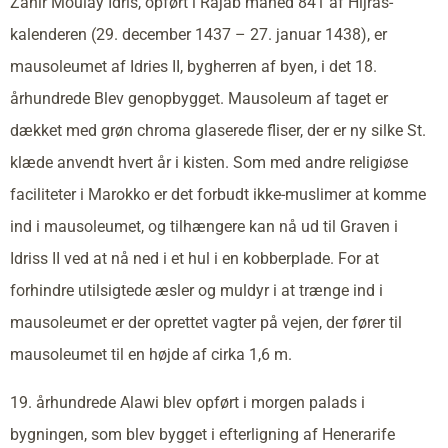
Zahir Moulay Idris, opført i Rajab måned 841 af Hijras-
kalenderen (29. december 1437 – 27. januar 1438), er
mausoleumet af Idries II, bygherren af byen, i det 18.
århundrede Blev genopbygget. Mausoleum af taget er
dækket med grøn chroma glaserede fliser, der er ny silke St.
klæde anvendt hvert år i kisten. Som med andre religiøse
faciliteter i Marokko er det forbudt ikke-muslimer at komme
ind i mausoleumet, og tilhængere kan nå ud til Graven i
Idriss II ved at nå ned i et hul i en kobberplade. For at
forhindre utilsigtede æsler og muldyr i at trænge ind i
mausoleumet er der oprettet vagter på vejen, der fører til
mausoleumet til en højde af cirka 1,6 m.
19. århundrede Alawi blev opført i morgen palads i
bygningen, som blev bygget i efterligning af Henerarife