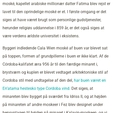
moské, kapellet arabiske millionær datter Fatima blev rejst er
lavet til den oprindelige moské er et. I første omgang er det
siges at have været brugt som personlige gudstjenester,
herunder religiøs uddannelse i 859 år, er det også siges at
være verdens ældste universitet i eksistens.
Byggeri indledende Cala Wien moské af buen var blevet sat
på toppen, formen af grundpillerne i buen er ikke klart. Af de
Córdoba-kalifatet æra 956 år til den færdige minaret i,
brystværn og kuplen er blevet vedtaget arkitektoniske stil af
Cordoba stil med undtagelse af den del,
har buen været en
En’atama hestesko type Cordoba vind.
Det siges, at
minareten blev bygget på sværdet fra Idriss II, og at højden
på minareten af andre moskeer i Fez blev designet under
hensyntagen til højden på minaret i Kalavin-moskeen. og vi.