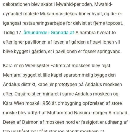
dekorationen blev skabt i Mwahid-perioden. Mwahid-
dynastiet malede Mukarunas-dekorationer hvidt, og der er
igangsat restaureringsarbejde for delvist at fjerne topcoat.
Tidlig 17.
århundrede i Granada af
Alhambra hvoraf to
efterligner pavillonen af løven af gården af pavillonen vil
blive bygget i gården, er i pavillonen er fosser springvand.
Kara er en Wien-søster Fatima at moskeen blev rejst
Merriam, bygget et lille kapel sparsommelig bygge den
Andalus distrikt, kapel er prototypen på Andalus moskeen
efter. Også rejst en minaret i same-Andalus moskeen og
Kara Wien moské i 956 år, ombygning opførelsen af store
moske blev udført af Muhammad Nasuiru morgen Almohad.
Døren af Daimon af moskeen nord er fastgjort er udhæng af
træ udskåret, har fået stor ros blandt moskeen af