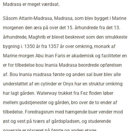
Madrasa er meget værdsat.
Såsom Attarin-Madrasa, Madrasa, som blev bygget i Marine
morgenen den æra på over det 15. århundrede fra det 13.
århundrede, Maghrib er blevet beskrevet som den smukkeste
bygning i. 1350 år fra 1357 år over omkring, monark af
Marine morgen Abu Inan Faris er akademisk og faciliteter en
er for tilbedelse bou Inania Madrasa beordrede opførelsen
af. Bou Inania madrasa første og anden sal buer blev alle
understøttet af en cylinder er Onyx har en struktur omkring
har lagt gården. Waterway trukket fra Fez floden løber
mellem gudstjenester og gården, bro over de to ender af
tilbedelse. Foredragsrum med hængende buer vender mod
øst og vest på tværs af gårdspladsen, og studerende
sovesale er placeret på første og anden etage.