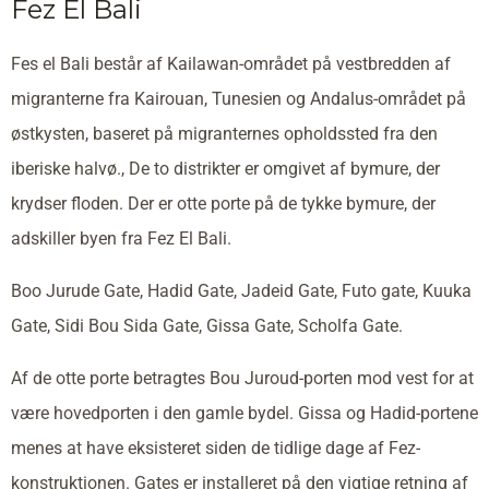
Fez El Bali
Fes el Bali består af Kailawan-området på vestbredden af
migranterne fra Kairouan, Tunesien og Andalus-området på
østkysten, baseret på migranternes opholdssted fra den
iberiske halvø., De to distrikter er omgivet af bymure, der
krydser floden. Der er otte porte på de tykke bymure, der
adskiller byen fra Fez El Bali.
Boo Jurude Gate, Hadid Gate, Jadeid Gate, Futo gate, Kuuka
Gate, Sidi Bou Sida Gate, Gissa Gate, Scholfa Gate.
Af de otte porte betragtes Bou Juroud-porten mod vest for at
være hovedporten i den gamle bydel. Gissa og Hadid-portene
menes at have eksisteret siden de tidlige dage af Fez-
konstruktionen. Gates er installeret på den vigtige retning af