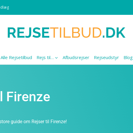
ndlæg
Alle Rejsetilbud
Rejs til…
Afbudsrejser
Rejseudstyr
Blog
il Firenze
tore guide om Rejser til Firenze!