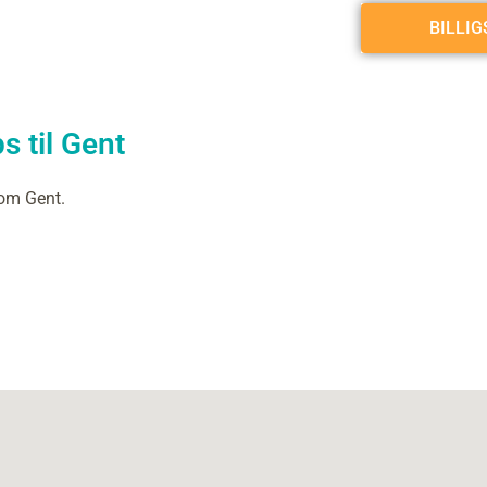
BILLI
s til Gent
 om Gent.