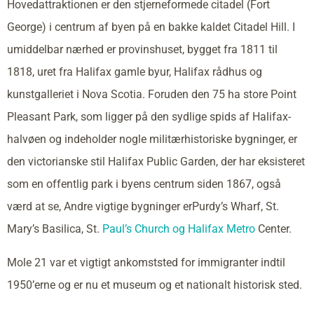
Hovedattraktionen er den stjerneformede citadel (Fort
George) i centrum af byen på en bakke kaldet Citadel Hill. I
umiddelbar nærhed er provinshuset, bygget fra 1811 til
1818, uret fra Halifax gamle byur, Halifax rådhus og
kunstgalleriet i Nova Scotia. Foruden den 75 ha store Point
Pleasant Park, som ligger på den sydlige spids af Halifax-
halvøen og indeholder nogle militærhistoriske bygninger, er
den victorianske stil Halifax Public Garden, der har eksisteret
som en offentlig park i byens centrum siden 1867, også
værd at se, Andre vigtige bygninger erPurdy’s Wharf, St.
Mary’s Basilica, St.
Paul’s Church og Halifax Metro
Center.
Mole 21 var et vigtigt ankomststed for immigranter indtil
1950’erne og er nu et museum og et nationalt historisk sted.