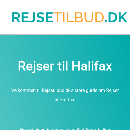
Rejser til Halifax
Velkommen til Rejsetilbud.dk’s store guide om Rejser
til Halifax!
Her på siden hjælper vi dig til at finde, billige