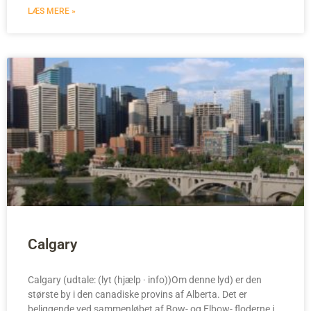
LÆS MERE »
Calgary
Calgary (udtale: (lyt (hjælp · info))Om denne lyd) er den
største by i den canadiske provins af Alberta. Det er
beliggende ved sammenløbet af Bow- og Elbow- floderne i