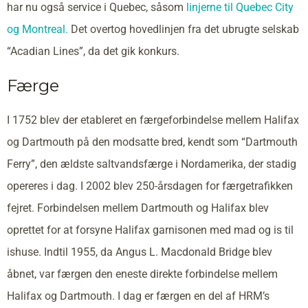
har nu også service i Quebec, såsom
linjerne til Quebec City
og Montreal.
Det overtog hovedlinjen fra det ubrugte selskab
“Acadian Lines”, da det gik konkurs.
Færge
I 1752 blev der etableret en færgeforbindelse mellem Halifax
og Dartmouth på den modsatte bred, kendt som “Dartmouth
Ferry”, den ældste saltvandsfærge i Nordamerika, der stadig
opereres i dag. I 2002 blev 250-årsdagen for færgetrafikken
fejret. Forbindelsen mellem Dartmouth og Halifax blev
oprettet for at forsyne Halifax garnisonen med mad og is til
ishuse. Indtil 1955, da Angus L. Macdonald Bridge blev
åbnet, var færgen den eneste direkte forbindelse mellem
Halifax og Dartmouth. I dag er færgen en del af HRM’s