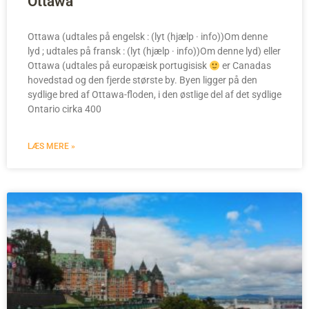
Ottawa
Ottawa (udtales på engelsk : (lyt (hjælp · info))Om denne
lyd ; udtales på fransk : (lyt (hjælp · info))Om denne lyd) eller
Ottawa (udtales på europæisk portugisisk
er Canadas
hovedstad og den fjerde største by. Byen ligger på den
sydlige bred af Ottawa-floden, i den østlige del af det sydlige
Ontario cirka 400
LÆS MERE »