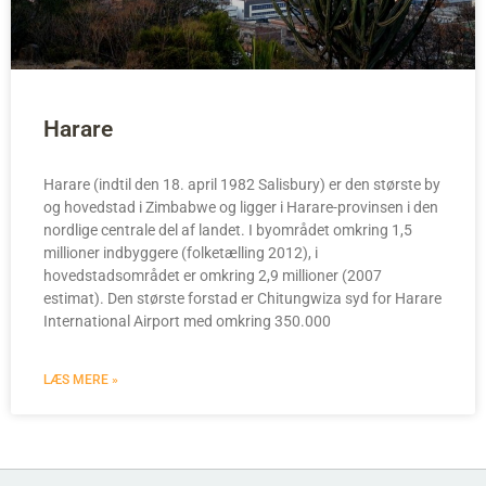
Harare
Harare (indtil den 18. april 1982 Salisbury) er den største by
og hovedstad i Zimbabwe og ligger i Harare-provinsen i den
nordlige centrale del af landet. I byområdet omkring 1,5
millioner indbyggere (folketælling 2012), i
hovedstadsområdet er omkring 2,9 millioner (2007
estimat). Den største forstad er Chitungwiza syd for Harare
International Airport med omkring 350.000
LÆS MERE »