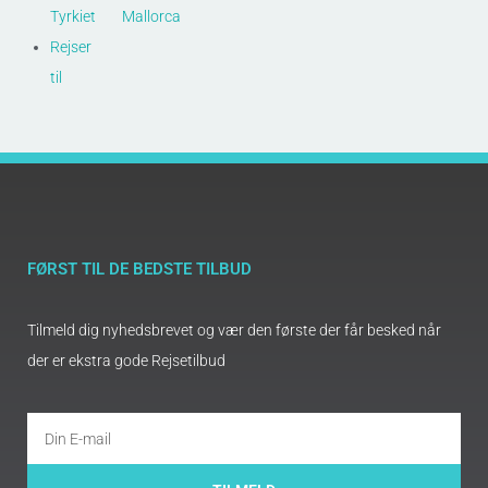
Tyrkiet
Mallorca
Rejser
til
FØRST TIL DE BEDSTE TILBUD
Tilmeld dig nyhedsbrevet og vær den første der får besked når
der er ekstra gode Rejsetilbud