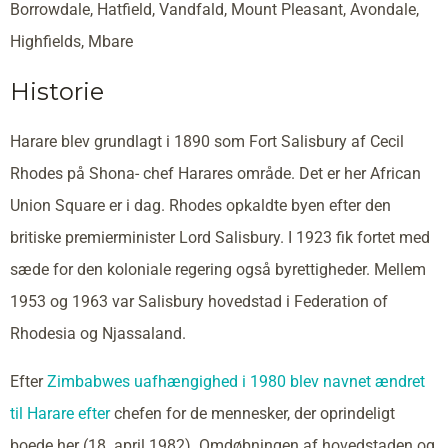
Borrowdale, Hatfield, Vandfald, Mount Pleasant, Avondale,
Highfields, Mbare
Historie
Harare blev grundlagt i 1890 som Fort Salisbury af Cecil
Rhodes på Shona- chef Harares område. Det er her African
Union Square er i dag. Rhodes opkaldte byen efter den
britiske premierminister Lord Salisbury. I 1923 fik fortet med
sæde for den koloniale regering også byrettigheder. Mellem
1953 og 1963 var Salisbury hovedstad i Federation of
Rhodesia og Njassaland.
Efter
Zimbabwes uafhængighed i 1980 blev navnet ændret
til Harare efter
chefen for de mennesker, der oprindeligt
boede her (18. april 1982). Omdøbningen af hovedstaden og