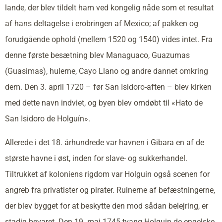
lande, der blev tildelt ham ved kongelig nåde som et resultat
af hans deltagelse i erobringen af Mexico; af pakken og
forudgående ophold (mellem 1520 og 1540) vides intet. Fra
denne første besætning blev Managuaco, Guazumas
(Guasimas), hulerne, Cayo Llano og andre dannet omkring
dem. Den 3. april 1720 – før San Isidoro-aften – blev kirken
med dette navn indviet, og byen blev omdøbt til «Hato de
San Isidoro de Holguín».
Allerede i det 18. århundrede var havnen i Gibara en af de
største havne i øst, inden for slave- og sukkerhandel.
Tiltrukket af koloniens rigdom var Holguin også scenen for
angreb fra privatister og pirater. Ruinerne af befæstningerne,
der blev bygget for at beskytte den mod sådan belejring, er
stadig bevaret. Den 19. maj 1745 tvang Holguin de engelske