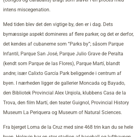
intens miscegenation.
Med tiden blev det den vigtige by, den er i dag. Dets
bymæssige aspekt domineres af flere parker, og det er derfor,
det kendes af cubanerne som “Parks by”; såsom Parque
Infantil, Parque San José, Parque Julio Grave de Peralta
(kendt som Parque de las Flores), Parque Martí, blandt
andre; især Calixto García Park beliggende i centrum af
byen. I nærheden ligger de gallerier Moncada og Bayado,
den Bibliotek Provincial Alex Urqiola, klubbens Casa de la
Trova, den film Martí, den teater Guignol, Provincial History
Museum La Periquera og Museum of Natural Sciences.
Fra bjerget Loma de la Cruz med sine 468 trin kan du se hele
byen. Holguin har en stor stadion af baseball og lufthavnen