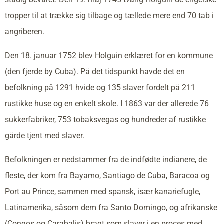
tropper til at trække sig tilbage og tællede mere end 70 tab i
angriberen.
Den 18. januar 1752 blev Holguin erklæret for en kommune
(den fjerde by Cuba). På det tidspunkt havde det en
befolkning på 1291 hvide og 135 slaver fordelt på 211
rustikke huse og en enkelt skole. I 1863 var der allerede 76
sukkerfabriker, 753 tobaksvegas og hundreder af rustikke
gårde tjent med slaver.
Befolkningen er nedstammer fra de indfødte indianere, de
fleste, der kom fra Bayamo, Santiago de Cuba, Baracoa og
Port au Prince, sammen med spansk, især kanariefugle,
Latinamerika, såsom dem fra Santo Domingo, og afrikanske
(Congos og Carabalis) bragt som slaver i en proces med