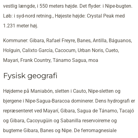
vestlig længde, i 550 meters højde. Det flyder: i Nipe-bugten.
Løb: i syd-nord retning., Højeste højde: Crystal Peak med
1.231 meter høj.
Kommuner: Gibara, Rafael Freyre, Banes, Antilla, Báguanos,
Holguin, Calixto García, Cacocum, Urban Noris, Cueto,
Mayari, Frank Country, Tánamo Sagua, moa
Fysisk geografi
Højderne på Maniabón, sletten i Cauto, Nipe-sletten og
bjergene i Nipe-Sagua-Baracoa dominerer. Dens hydrografi er
repræsenteret ved Mayarí, Gibara, Sagua de Tánamo, Tacajó
og Gibara, Cacoyugüin og Sabanilla reservoirerne og
bugterne Gibara, Banes og Nipe. De ferromagnesiale