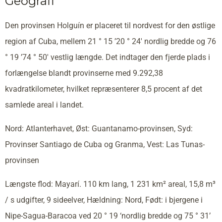
Geografi
Den provinsen Holguín er placeret til nordvest for den østlige
region af Cuba, mellem 21 ° 15 ’20 ° 24′ nordlig bredde og 76
° 19 ’74 ° 50′ vestlig længde. Det indtager den fjerde plads i
forlængelse blandt provinserne med 9.292,38
kvadratkilometer, hvilket repræsenterer 8,5 procent af det
samlede areal i landet.
Nord: Atlanterhavet, Øst: Guantanamo-provinsen, Syd:
Provinser Santiago de Cuba og Granma, Vest: Las Tunas-
provinsen
Længste flod: Mayarí. 110 km lang, 1 231 km² areal, 15,8 m³
/ s udgifter, 9 sideelver, Hældning: Nord, Født: i bjergene i
Nipe-Sagua-Baracoa ved 20 ° 19 ‘nordlig bredde og 75 ° 31’