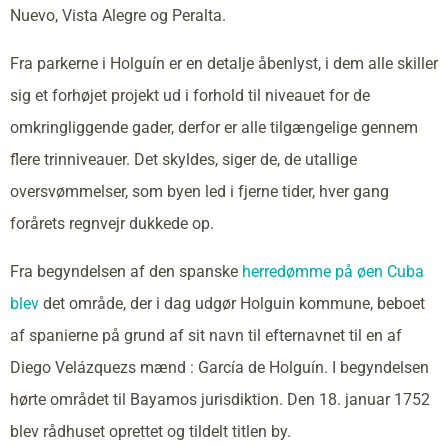
Nuevo, Vista Alegre og Peralta.
Fra parkerne i Holguín er en detalje åbenlyst, i dem alle skiller
sig et forhøjet projekt ud i forhold til niveauet for de
omkringliggende gader, derfor er alle tilgængelige gennem
flere trinniveauer. Det skyldes, siger de, de utallige
oversvømmelser, som byen led i fjerne tider, hver gang
forårets regnvejr dukkede op.
Fra begyndelsen af den spanske
herredømme på øen Cuba
blev
det område, der i dag udgør Holguin kommune, beboet
af spanierne på grund af sit navn til efternavnet til en af
Diego Velázquezs mænd : García de Holguín. I begyndelsen
hørte området til Bayamos jurisdiktion. Den 18. januar 1752
blev rådhuset oprettet og tildelt titlen by.