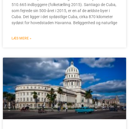
510.665 indbyggere (folketælling 2015). Santiago de Cuba,
som fejrede sin 500-året i 2015, er en af de ældste byer i
Cuba. Det ligger i det sydøstlige Cuba, cirka 870 kilometer
sydøst for hovedstaden Havanna. Beliggenhed og naturlige
LÆS MERE »