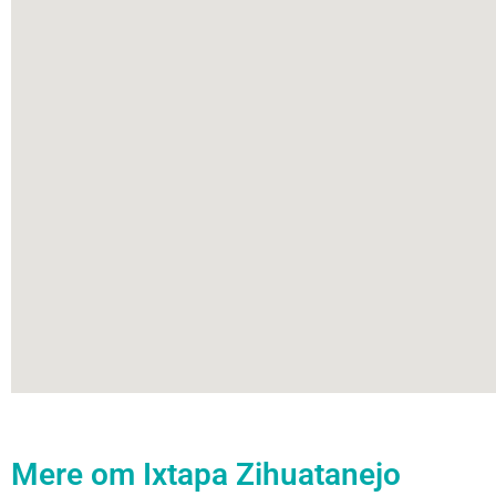
Mere om Ixtapa Zihuatanejo