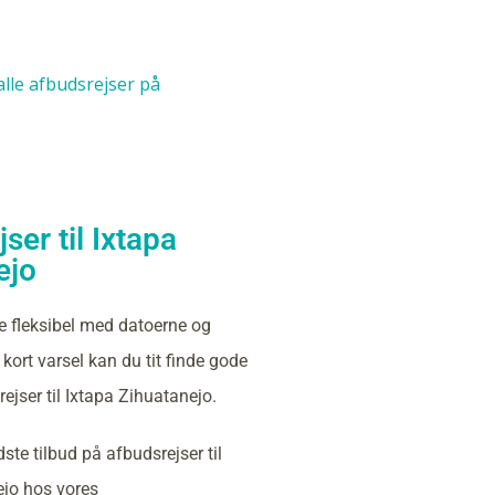
 alle afbudsrejser på
ser til Ixtapa
ejo
e fleksibel med datoerne og
kort varsel kan du tit finde gode
ejser til Ixtapa Zihuatanejo.
ste tilbud på afbudsrejser til
ejo hos vores