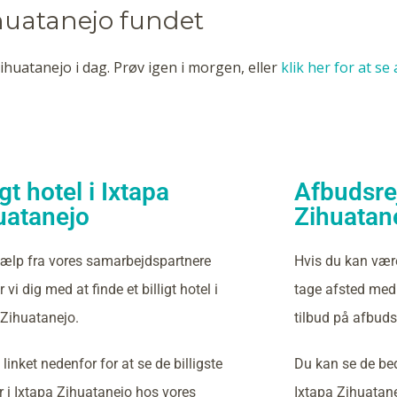
ihuatanejo fundet
ihuatanejo i dag. Prøv igen i morgen, eller
klik her for at se
igt hotel i Ixtapa
Afbudsrej
uatanejo
Zihuatan
ælp fra vores samarbejdspartnere
Hvis du kan vær
 vi dig med at finde et billigt hotel i
tage afsted med 
 Zihuatanejo.
tilbud på afbudsr
 linket nedenfor for at se de billigste
Du kan se de bed
er i Ixtapa Zihuatanejo hos vores
Ixtapa Zihuatan