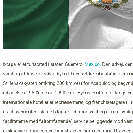
Ixtapa er et turiststed i staten Guerrero,
Mexico.
Den udvej, der 
samling af huse, er søsterbyen til den ældre Zihuatanejo omkr
Stillehavskysten omkring 200 km vest for Acapulco og begyndt
udvidelse i 1980’erne og 1990’erne. Byens centrum er langs en 
internationale hoteller er repræsenteret, og franchisetagere ti
etablissementer. Isla de Ixtapaer lidt mod vest og er ikke synl
faciliteterne med “altomfattende” service beliggende mod vest
eksklusive områder med fritidshavnen som centrum. I havnen 