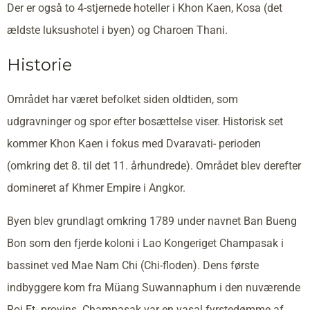
Der er også to 4-stjernede hoteller i Khon Kaen, Kosa (det
ældste luksushotel i byen) og Charoen Thani.
Historie
Området har været befolket siden oldtiden, som
udgravninger og spor efter bosættelse viser. Historisk set
kommer Khon Kaen i fokus med Dvaravati- perioden
(omkring det 8. til det 11. århundrede). Området blev derefter
domineret af Khmer Empire i Angkor.
Byen blev grundlagt omkring 1789 under navnet Ban Bueng
Bon som den fjerde koloni i Lao Kongeriget Champasak i
bassinet ved Mae Nam Chi (Chi-floden). Dens første
indbyggere kom fra Müang Suwannaphum i den nuværende
Roi Et- provins. Champasak var en vasal fyrstedømme af