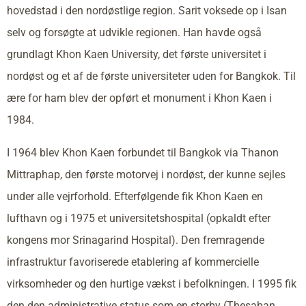
hovedstad i den nordøstlige region. Sarit voksede op i Isan
selv og forsøgte at udvikle regionen. Han havde også
grundlagt Khon Kaen University, det første universitet i
nordøst og et af de første universiteter uden for Bangkok. Til
ære for ham blev der opført et monument i Khon Kaen i
1984.
I 1964 blev Khon Kaen forbundet til Bangkok via Thanon
Mittraphap, den første motorvej i nordøst, der kunne sejles
under alle vejrforhold. Efterfølgende fik Khon Kaen en
lufthavn og i 1975 et universitetshospital (opkaldt efter
kongens mor Srinagarind Hospital). Den fremragende
infrastruktur favoriserede etablering af kommercielle
virksomheder og den hurtige vækst i befolkningen. I 1995 fik
den den administrative status som en storby (Thesaban