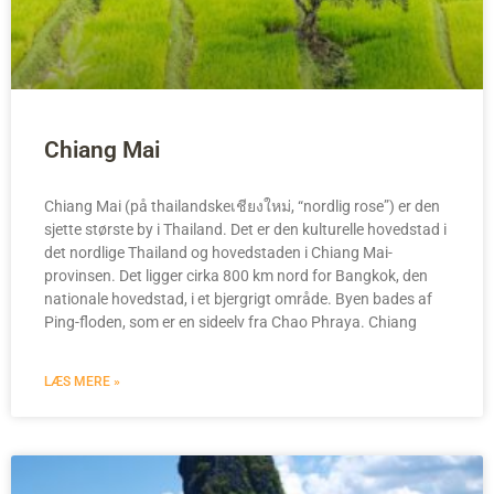
Chiang Mai
Chiang Mai (på thailandskeเชียงใหม่, “nordlig rose”) er den
sjette største by i Thailand. Det er den kulturelle hovedstad i
det nordlige Thailand og hovedstaden i Chiang Mai-
provinsen. Det ligger cirka 800 km nord for Bangkok, den
nationale hovedstad, i et bjergrigt område. Byen bades af
Ping-floden, som er en sideelv fra Chao Phraya. Chiang
LÆS MERE »