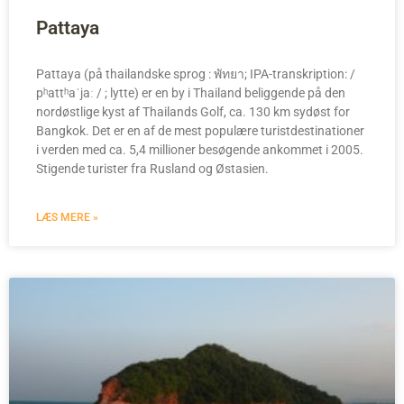
Pattaya
Pattaya (på thailandske sprog : พัทยา; IPA-transkription: /
pʰattʰaˈjaː / ; lytte) er en by i Thailand beliggende på den
nordøstlige kyst af Thailands Golf, ca. 130 km sydøst for
Bangkok. Det er en af de mest populære turistdestinationer
i verden med ca. 5,4 millioner besøgende ankommet i 2005.
Stigende turister fra Rusland og Østasien.
LÆS MERE »