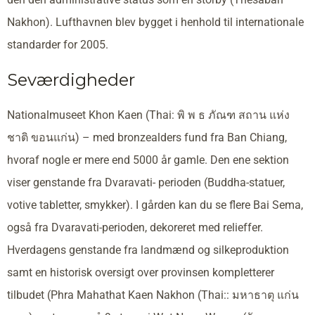
Nakhon). Lufthavnen blev bygget i henhold til internationale
standarder for 2005.
Seværdigheder
Nationalmuseet Khon Kaen (Thai: พิ พ ธ ภัณฑ สถาน แห่ง
ชาติ ขอนแก่น) – med bronzealders fund fra Ban Chiang,
hvoraf nogle er mere end 5000 år gamle. Den ene sektion
viser genstande fra Dvaravati- perioden (Buddha-statuer,
votive tabletter, smykker). I gården kan du se flere Bai Sema,
også fra Dvaravati-perioden, dekoreret med relieffer.
Hverdagens genstande fra landmænd og silkeproduktion
samt en historisk oversigt over provinsen kompletterer
tilbudet (Phra Mahathat Kaen Nakhon (Thai:: มหาธาตุ แก่น