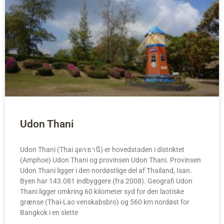
Udon Thani
Udon Thani (Thai อุดรธานี) er hovedstaden i distriktet
(Amphoe) Udon Thani og provinsen Udon Thani. Provinsen
Udon Thani ligger i den nordøstlige del af Thailand, Isan.
Byen har 143.081 indbyggere (fra 2008). Geografi Udon
Thani ligger omkring 60 kilometer syd for den laotiske
grænse (Thai-Lao venskabsbro) og 560 km nordøst for
Bangkok i en slette