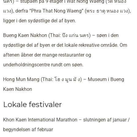
นคร) – stupaen på 9 etager i Wat Nong Waeng (วัด หนอง
แวง), derfra “Phra That Nong Waeng” (พระ ธาตุ หนอง แวง),
ligger i den sydøstlige del af byen.
Bueng Kaen Nakhon (Thai: บึง แก่น นคร) – søen i den
sydøstlige del af byen er det lokale rekreative område. Om
aftenen åbner der mange restauranter og
underholdningscentre rundt om søen.
Hong Mun Mang (Thai: โฮ ง มูน มั ง) – Museum i Bueng
Kaen Nakhon
Lokale festivaler
Khon Kaen International Marathon – slutningen af januar /
begyndelsen af februar