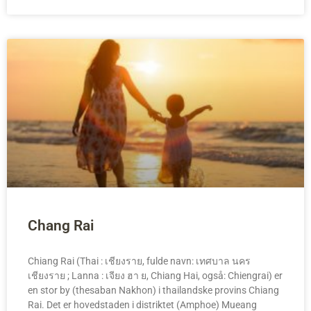
Chang Rai
Chiang Rai (Thai : เชียงราย, fulde navn: เทศบาล นคร
เชียงราย ; Lanna : เจียง ฮา ย, Chiang Hai, også: Chiengrai) er
en stor by (thesaban Nakhon) i thailandske provins Chiang
Rai. Det er hovedstaden i distriktet (Amphoe) Mueang