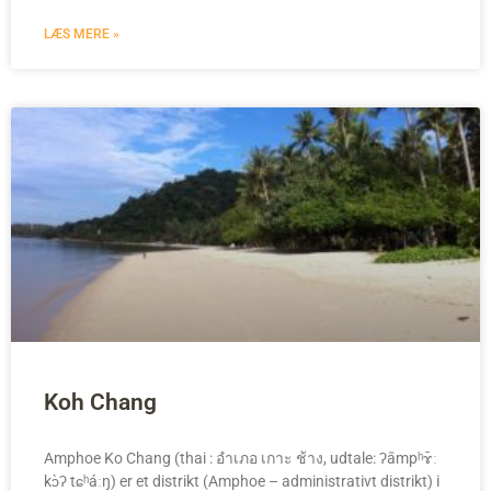
LÆS MERE »
Koh Chang
Amphoe Ko Chang (thai : อำเภอ เกาะ ช้าง, udtale: ʔāmpʰɤ̄ː
kɔ̀ʔ tɕʰáːŋ) er et distrikt (Amphoe – administrativt distrikt) i