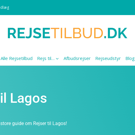
ndlæg
Alle Rejsetilbud
Rejs til…
Afbudsrejser
Rejseudstyr
Blog
til Lagos
store guide om Rejser til Lagos!