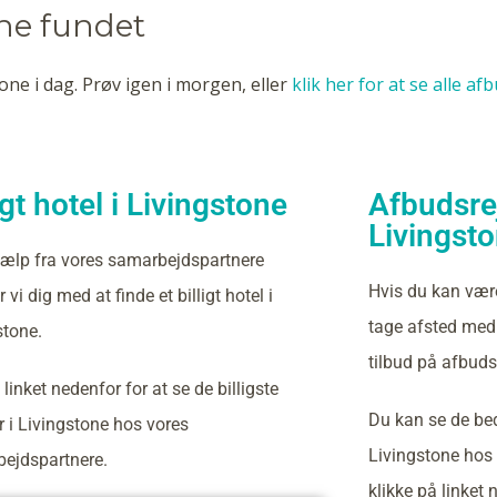
one fundet
one i dag. Prøv igen i morgen, eller
klik her for at se alle af
igt hotel i Livingstone
Afbudsrej
Livingst
ælp fra vores samarbejdspartnere
Hvis du kan vær
 vi dig med at finde et billigt hotel i
tage afsted med 
stone.
tilbud på afbudsr
 linket nedenfor for at se de billigste
Du kan se de bed
r i Livingstone hos vores
Livingstone hos
ejdspartnere.
klikke på linket 