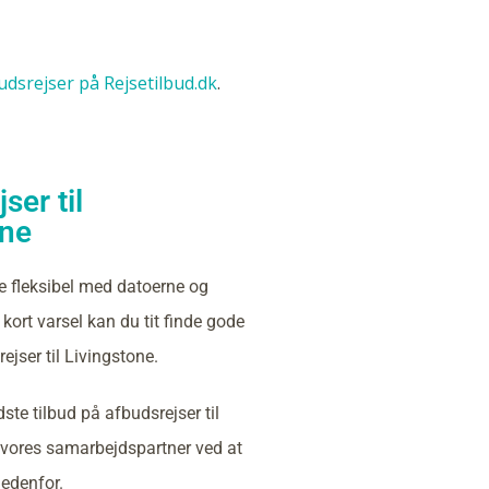
budsrejser på Rejsetilbud.dk
.
ser til
one
e fleksibel med datoerne og
kort varsel kan du tit finde gode
ejser til Livingstone.
ste tilbud på afbudsrejser til
 vores samarbejdspartner ved at
nedenfor.