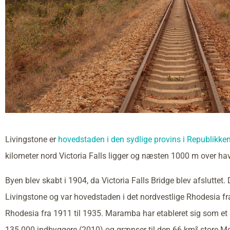
Livingstone er
hovedstaden i den sydlige provins i Republikke
kilometer nord Victoria Falls ligger og næsten 1000 m over hav
Byen blev skabt i 1904, da Victoria Falls Bridge blev afsluttet.
Livingstone og var hovedstaden i det nordvestlige Rhodesia fra
Rhodesia fra 1911 til 1935. Maramba har etableret sig som et 
135.000 indbyggere (2010) og grænser til den 66 km² store Mo