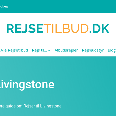
ndlæg
Alle Rejsetilbud
Rejs til…
Afbudsrejser
Rejseudstyr
Blog
 Livingstone
re guide om Rejser til Livingstone!