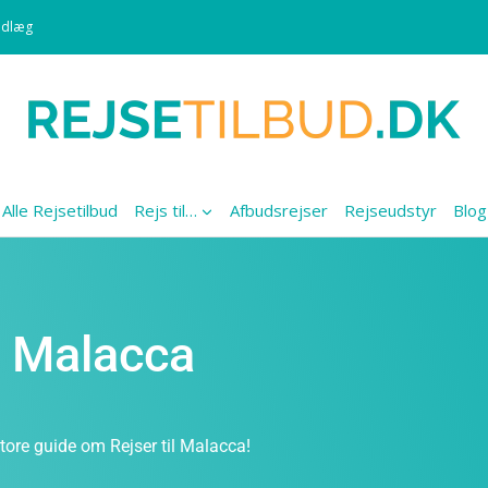
ndlæg
Alle Rejsetilbud
Rejs til…
Afbudsrejser
Rejseudstyr
Blog
il Malacca
tore guide om Rejser til Malacca!