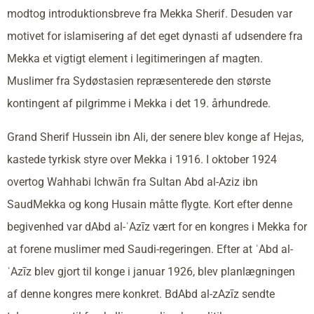
modtog introduktionsbreve fra Mekka Sherif. Desuden var
motivet for islamisering af det eget dynasti af udsendere fra
Mekka et vigtigt element i legitimeringen af magten.
Muslimer fra Sydøstasien repræsenterede den største
kontingent af pilgrimme i Mekka i det 19. århundrede.
Grand Sherif Hussein ibn Ali, der senere blev konge af Hejas,
kastede tyrkisk styre over Mekka i 1916. I oktober 1924
overtog Wahhabi Ichwān fra Sultan Abd al-Aziz ibn
SaudMekka og kong Husain måtte flygte. Kort efter denne
begivenhed var dAbd al-ʿAzīz vært for en kongres i Mekka for
at forene muslimer med Saudi-regeringen. Efter at ʿAbd al-
ʿAzīz blev gjort til konge i januar 1926, blev planlægningen
af denne kongres mere konkret. BdAbd al-zAzīz sendte