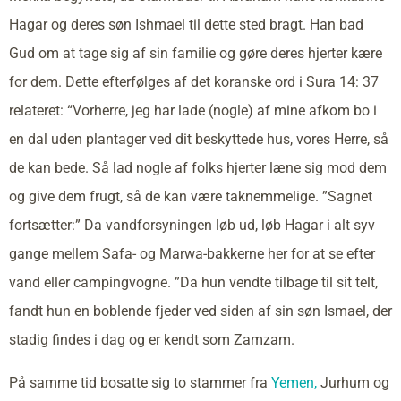
Hagar og deres søn Ishmael til dette sted bragt. Han bad
Gud om at tage sig af sin familie og gøre deres hjerter kære
for dem. Dette efterfølges af det koranske ord i Sura 14: 37
relateret: “Vorherre, jeg har lade (nogle) af mine afkom bo i
en dal uden plantager ved dit beskyttede hus, vores Herre, så
de kan bede. Så lad nogle af folks hjerter læne sig mod dem
og give dem frugt, så de kan være taknemmelige. ”Sagnet
fortsætter:” Da vandforsyningen løb ud, løb Hagar i alt syv
gange mellem Safa- og Marwa-bakkerne her for at se efter
vand eller campingvogne. ”Da hun vendte tilbage til sit telt,
fandt hun en boblende fjeder ved siden af sin søn Ismael, der
stadig findes i dag og er kendt som Zamzam.
På samme tid bosatte sig to stammer fra
Yemen,
Jurhum og