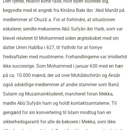
Den fjerde, relativt korte fase, hvor byen sluttede sig,
begyndte med et angreb fra Kināna Bakr ibn ʿAbd Manāt på
medlemmer af Chuzāʿa. For at forhindre, at situationen
eskalerer, sendte mekanerne Abū Sufyān ibn Harb, som var
blevet relateret til Mohammed siden ægteskabet med sin
datter Umm Habība i 627, til Yathrib for at fornye
fredsaftalen med muslimerne. Forhandlingerne var imidlertid
ikke succesrige. Som Mohammed i januar 630 med en hær
på ca. 10.000 mænd, der ud over Muhādschirūn og Ansār
også adskillige medlemmer af andre stammer som Banū
Sulaim og Muzainainkluderet, marcheret foran Mekka,
mødte Abū Sufyān ham og holdt kontaktsamtalerne. Til
gengæld for sin konvertering til Islam modtog han en
sikkerhedsgaranti for alle de beboere i Mekka, som ikke