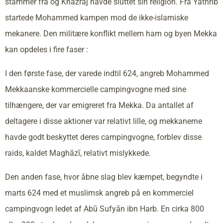
stammer fra og Khazraj havde sluttet sin religion. Fra Yathrib
startede Mohammed kampen mod de ikke-islamiske
mekanere. Den militære konflikt mellem ham og byen Mekka
kan opdeles i fire faser :
I den første fase, der varede indtil 624, angreb Mohammed
Mekkaanske kommercielle campingvogne med sine
tilhængere, der var emigreret fra Mekka. Da antallet af
deltagere i disse aktioner var relativt lille, og mekkanerne
havde godt beskyttet deres campingvogne, forblev disse
raids, kaldet Maghāzī, relativt mislykkede.
Den anden fase, hvor åbne slag blev kæmpet, begyndte i
marts 624 med et muslimsk angreb på en kommerciel
campingvogn ledet af Abū Sufyān ibn Harb. En cirka 800