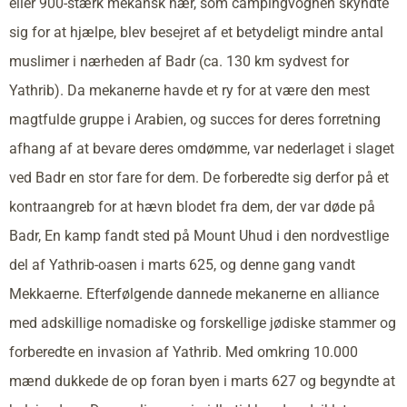
eller 900-stærk mekansk hær, som campingvognen skyndte
sig for at hjælpe, blev besejret af et betydeligt mindre antal
muslimer i nærheden af Badr (ca. 130 km sydvest for
Yathrib). Da mekanerne havde et ry for at være den mest
magtfulde gruppe i Arabien, og succes for deres forretning
afhang af at bevare deres omdømme, var nederlaget i slaget
ved Badr en stor fare for dem. De forberedte sig derfor på et
kontraangreb for at hævn blodet fra dem, der var døde på
Badr, En kamp fandt sted på Mount Uhud i den nordvestlige
del af Yathrib-oasen i marts 625, og denne gang vandt
Mekkaerne. Efterfølgende dannede mekanerne en alliance
med adskillige nomadiske og forskellige jødiske stammer og
forberedte en invasion af Yathrib. Med omkring 10.000
mænd dukkede de op foran byen i marts 627 og begyndte at