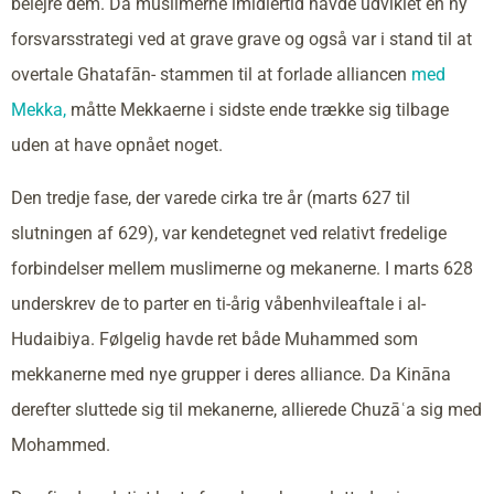
belejre dem. Da muslimerne imidlertid havde udviklet en ny
forsvarsstrategi ved at grave grave og også var i stand til at
overtale Ghatafān- stammen til at forlade alliancen
med
Mekka,
måtte Mekkaerne i sidste ende trække sig tilbage
uden at have opnået noget.
Den tredje fase, der varede cirka tre år (marts 627 til
slutningen af 629), var kendetegnet ved relativt fredelige
forbindelser mellem muslimerne og mekanerne. I marts 628
underskrev de to parter en ti-årig våbenhvileaftale i al-
Hudaibiya. Følgelig havde ret både Muhammed som
mekkanerne med nye grupper i deres alliance. Da Kināna
derefter sluttede sig til mekanerne, allierede Chuzāʿa sig med
Mohammed.