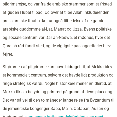
pilgrimsrejse, og var fra de arabiske stammer som et fristed
af guden Hubal tilbad. Ud over at tilbe Allah inkluderer den
pre-islamiske Kaaba -kultur også tilbedelse af de gamle
arabiske guddomme al-Lat, Manat og Uzza. Byens politiske
og sociale centrum var Där an-Nadwa, et mødhus, hvor det
Quraish-råd fandt sted, og de vigtigste passagerriterier blev
fejret.
Strømmen af pilgrimme kan have bidraget til, at Mekka blev
et kommercielt centrum, selvom det havde lidt produktion og
ringe strategisk værdi. Nogle historikere mener imidlertid, at
Mekka fik sin betydning primært på grund af dens placering.
Det var på vej til den to måneder lange rejse fra Byzantium til
de jemenitiske kongeriger Saba, Ma’in, Qataban, Ausan og
Hadramaut,
som havde tætte handelsforbindelser med