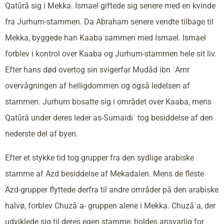
Qatūrā sig i Mekka. Ismael giftede sig senere med en kvinde
fra Jurhum-stammen. Da Abraham senere vendte tilbage til
Mekka, byggede han Kaaba sammen med Ismael. Ismael
forblev i kontrol over Kaaba og Jurhum-stammen hele sit liv.
Efter hans død overtog sin svigerfar Mudād ibn ʿAmr
overvågningen af helligdommen og også ledelsen af
stammen. Jurhum bosatte sig i området over Kaaba, mens
Qatūrā under deres leder as-Sumaidiʿ tog besiddelse af den
nederste del af byen.
Efter et stykke tid tog grupper fra den sydlige arabiske
stamme af Azd besiddelse af Mekadalen. Mens de fleste
Azd-grupper flyttede derfra til andre områder på den arabiske
halvø, forblev Chuzāʿa- gruppen alene i Mekka. Chuzāʿa, der
udviklede sig til deres egen stamme, holdes ansvarlig for