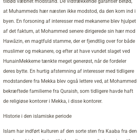
tilbød væbnet modstand. De vidtrækkende garantier betød,
at Muhammeds hær næsten ikke modstod, da den kom ind i
byen. En forsoning af interesser med mekanerne blev hjulpet
af det faktum, at Mohammed senere dirigerede sin hær mod
Hawāzin, en magtfuld stamme, der er fjendtlig over for både
muslimer og mekanere, og efter at have vundet slaget ved
HunainMekkerne tænkte meget generøst, når de fordeler
deres bytte. En hurtig afstemning af interesser med tidligere
modstandere fra Mekka blev også lettere ved, at Mohammed
bekræftede familierne fra Quraish, som tidligere havde haft
de religiøse kontorer i Mekka, i disse kontorer.
Historie i den islamiske periode
Islam har indført kulturen af den sorte sten fra Kaaba fra den