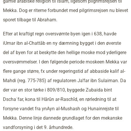
gamle arabiske religion til islam, ligesom pilgrimsrejsen til
Mekka. Dog er riterne forbundet med pilgrimsrejsen nu blevet
sporet tilbage til Abraham.
Efter at kraftigt regn oversvømte byen igen i 638, havde
iUmar ibn al-Chattāb en ny dæmning bygget i den øverste
del af byen for at beskytte den hellige moske mod yderligere
oversvømmelser. I den følgende periode moskeen Mekka var
flere gange større, fx under regeringstid af abbaside kalif al-
Mahdi (reg. 775-785) af regulatoren Ja’far ibn Sulaiman. Da
der var en stor tørke i 809/810, byggede Zubaida bint
Dschaʿfar, kona til Hārūn ar-Raschīd, en rørledning til at
forsyne vandet fra ynAyn al-Mushash og Hunainrejste til
Mekka. Denne linje dannede grundlaget for den mekanske
vandforsyning i det 9. århundrede.