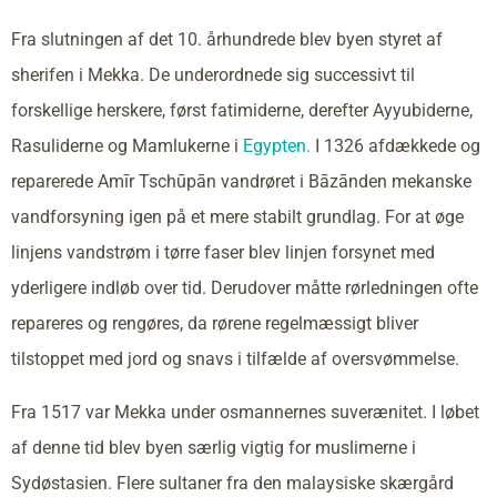
Fra slutningen af det 10. århundrede blev byen styret af
sherifen i Mekka. De underordnede sig successivt til
forskellige herskere, først fatimiderne, derefter Ayyubiderne,
Rasuliderne og Mamlukerne i
Egypten.
I 1326 afdækkede og
reparerede Amīr Tschūpān vandrøret i Bāzānden mekanske
vandforsyning igen på et mere stabilt grundlag. For at øge
linjens vandstrøm i tørre faser blev linjen forsynet med
yderligere indløb over tid. Derudover måtte rørledningen ofte
repareres og rengøres, da rørene regelmæssigt bliver
tilstoppet med jord og snavs i tilfælde af oversvømmelse.
Fra 1517 var Mekka under osmannernes suverænitet. I løbet
af denne tid blev byen særlig vigtig for muslimerne i
Sydøstasien. Flere sultaner fra den malaysiske skærgård