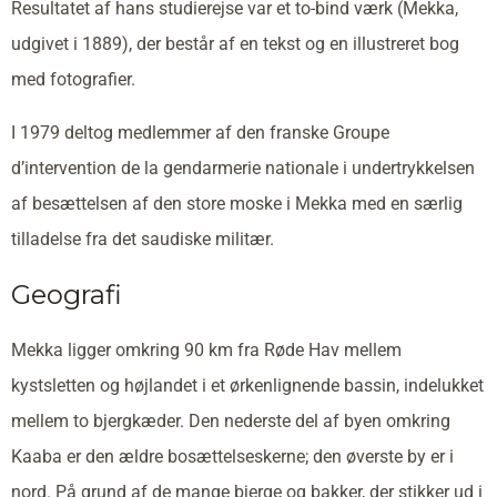
Resultatet af hans studierejse var et to-bind værk (Mekka,
udgivet i 1889), der består af en tekst og en illustreret bog
med fotografier.
I 1979 deltog medlemmer af den franske Groupe
d’intervention de la gendarmerie nationale i undertrykkelsen
af besættelsen af den store moske i Mekka med en særlig
tilladelse fra det saudiske militær.
Geografi
Mekka ligger omkring 90 km fra Røde Hav mellem
kystsletten og højlandet i et ørkenlignende bassin, indelukket
mellem to bjergkæder. Den nederste del af byen omkring
Kaaba er den ældre bosættelseskerne; den øverste by er i
nord. På grund af de mange bjerge og bakker, der stikker ud i