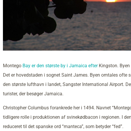
Montego
Bay er den største by i Jamaica efter
Kingston. Byen 
Det er hovedstaden i sognet Saint James. Byen omtales ofte 
den største lufthavn i landet, Sangster International Airport. De
turister, der besøger Jamaica.
Christopher Columbus forankrede her i 1494. Navnet “Montego
tidligere rolle i produktionen af svinekødbacon i regionen. I d
reduceret til det spanske ord “manteca”, som betyder “fed”.