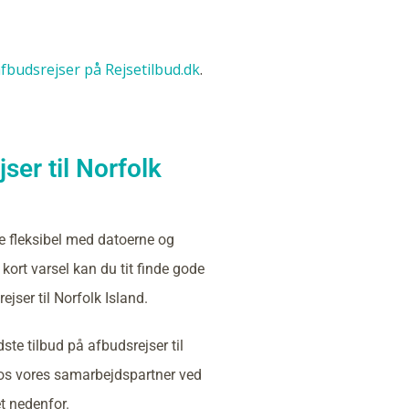
 afbudsrejser på Rejsetilbud.dk
.
ser til Norfolk
e fleksibel med datoerne og
kort varsel kan du tit finde gode
ejser til Norfolk Island.
ste tilbud på afbudsrejser til
hos vores samarbejdspartner ved
et nedenfor.