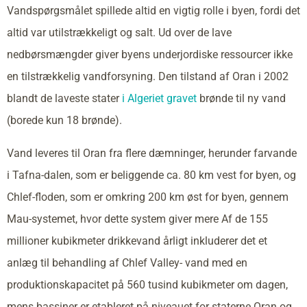
Vandspørgsmålet spillede altid en vigtig rolle i byen, fordi det
altid var utilstrækkeligt og salt. Ud over de lave
nedbørsmængder giver byens underjordiske ressourcer ikke
en tilstrækkelig vandforsyning. Den tilstand af Oran i 2002
blandt de laveste stater
i Algeriet gravet
brønde til ny vand
(borede kun 18 brønde).
Vand leveres til Oran fra flere dæmninger, herunder farvande
i Tafna-dalen, som er beliggende ca. 80 km vest for byen, og
Chlef-floden, som er omkring 200 km øst for byen, gennem
Mau-systemet, hvor dette system giver mere Af de 155
millioner kubikmeter drikkevand årligt inkluderer det et
anlæg til behandling af Chlef Valley- vand med en
produktionskapacitet på 560 tusind kubikmeter om dagen,
mens bassiner er etableret på niveauet for staterne Oran og