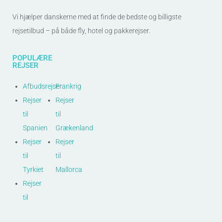
Vi hjælper danskerne med at finde de bedste og billigste
rejsetilbud – på både fly, hotel og pakkerejser.
POPULÆRE
REJSER
Afbudsrejser
Frankrig
Rejser
Rejser
til
til
Spanien
Grækenland
Rejser
Rejser
til
til
Tyrkiet
Mallorca
Rejser
til