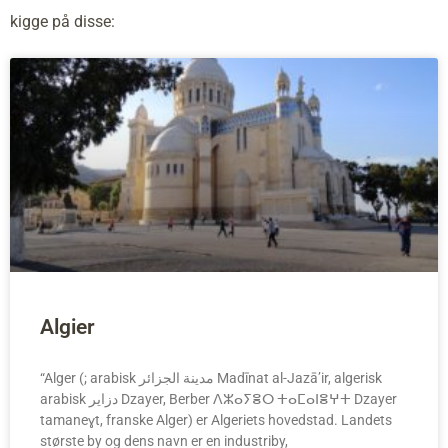
kigge på disse:
Algier
“Alger (; arabisk مدينة الجزائر Madīnat al-Jazā’ir, algerisk
arabisk دزاير Dzayer, Berber ⴷⵣⴰⵢⴻⵔ ⵜⴰⵎⴰⵏⴻⵖⵜ Dzayer
tamaneɣt, franske Alger) er Algeriets hovedstad. Landets
største by og dens navn er en industriby,