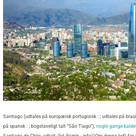
Santiago (udtales på europæisk portugisisk : ; udtales på brasili
på spansk : ; bogstaveligt talt “São Tiago”),
nogle gange kaldet
Santiago de Chile, udtalt: (lyt (hjælp · info))Om denne lyd) fo