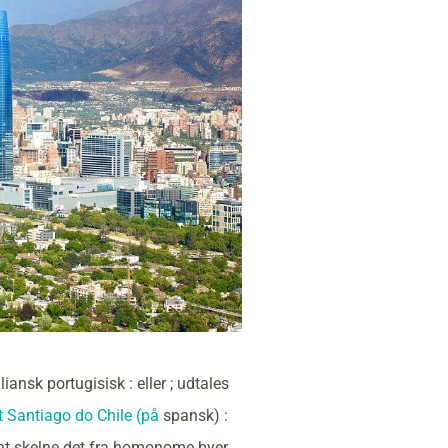
ansk portugisisk : eller ; udtales
 Santiago do Chile (på
spansk) :
r at skelne det fra homonome byer,