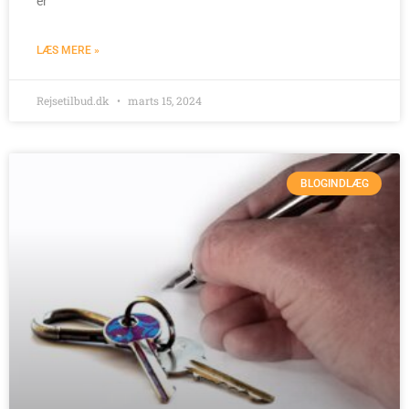
er
LÆS MERE »
Rejsetilbud.dk
marts 15, 2024
BLOGINDLÆG