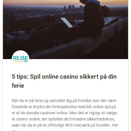
5 tips: Spil online casino sikkert på din
ferie
Når du er på ferie og opholder dig på hoteller, kan det være
fristende at krydre din ferieoplevelse med lidt online spil på
et af de danske casinoer online. Men det er vigtigt at vælge
et casino online, der opfylder de fornødne sikkerhedskrav,
især når du er på et offentligt Wi-Fi-netværk på hotellet. Her