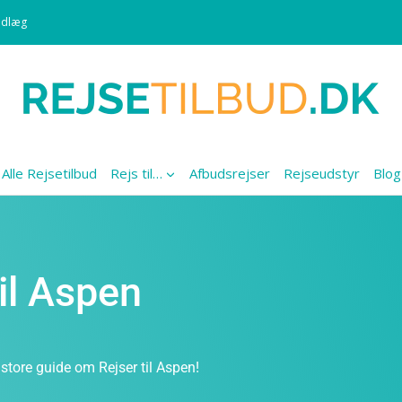
ndlæg
Alle Rejsetilbud
Rejs til…
Afbudsrejser
Rejseudstyr
Blog
til Aspen
store guide om Rejser til Aspen!