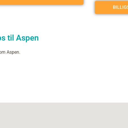
BILLI
s til Aspen
 om Aspen.