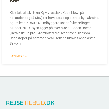
Kiev
Kiev (ukrainsk : Київ Kyiv, ; russisk : Киев Kiev, ; på
hollandske også Kiev)) er hovedstad og største by i Ukraine,
og tællede 2.960.340 indbyggere under folketællingen 1.
oktober 2019. Byen ligger på hver side af floden Dnepr
(ukrainsk: Dnipro). Administrativt set er byen, ligesom
Sebastopol, på samme niveau som de ukrainske oblaster.
Selvom
LÆS MERE »