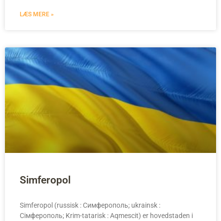
LÆS MERE »
Simferopol
Simferopol (russisk : Симферополь; ukrainsk :
Сімферополь; Krim-tatarisk : Aqmescit) er hovedstaden i