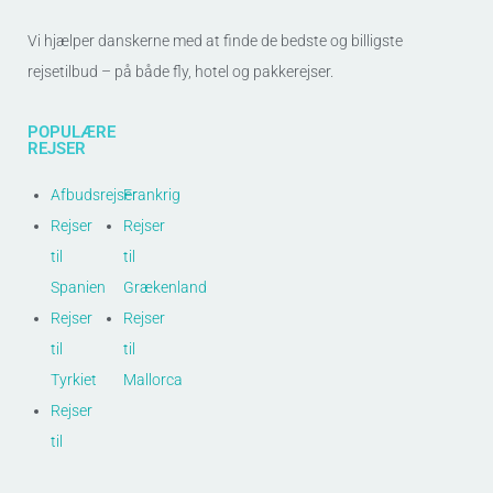
Vi hjælper danskerne med at finde de bedste og billigste
rejsetilbud – på både fly, hotel og pakkerejser.
POPULÆRE
REJSER
Afbudsrejser
Frankrig
Rejser
Rejser
til
til
Spanien
Grækenland
Rejser
Rejser
til
til
Tyrkiet
Mallorca
Rejser
til