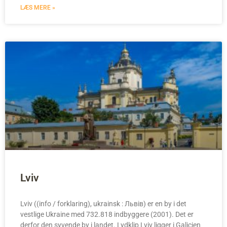
LÆS MERE »
Lviv
Lviv ((info / forklaring), ukrainsk : Львів) er en by i det
vestlige Ukraine med 732.818 indbyggere (2001). Det er
derfor den syvende by i landet. Lydklip Lviv ligger i Galicien