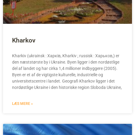
Kharkov
Kharkiv (ukrainsk : Харків, Kharkiv ; russisk : Харьков,) er
den næststørste by i Ukraine. Byen ligger i den nordøstlige
del af landet og har cirka 1,4 millioner indbyggere (2005).
Byen er et af de vigtigste kulturelle, industrielle og
universitetscentre i landet. Geografi Kharkov ligger i det
nordøstlige Ukraine i den historiske region Sloboda Ukraine,
LÆS MERE »