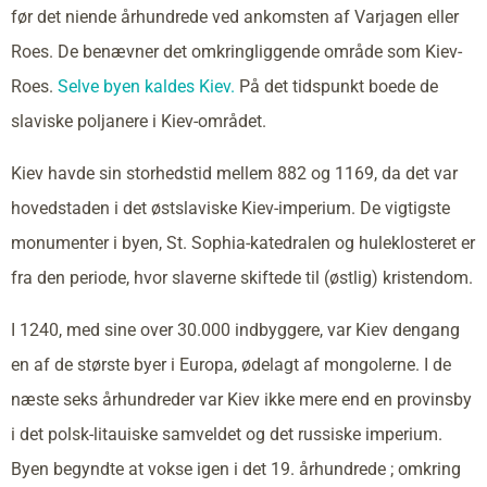
før det niende århundrede ved ankomsten af Varjagen eller
Roes. De benævner det omkringliggende område som Kiev-
Roes.
Selve byen kaldes Kiev.
På det tidspunkt boede de
slaviske poljanere i Kiev-området.
Kiev havde sin storhedstid mellem 882 og 1169, da det var
hovedstaden i det østslaviske Kiev-imperium. De vigtigste
monumenter i byen, St. Sophia-katedralen og huleklosteret er
fra den periode, hvor slaverne skiftede til (østlig) kristendom.
I 1240, med sine over 30.000 indbyggere, var Kiev dengang
en af de største byer i Europa, ødelagt af mongolerne. I de
næste seks århundreder var Kiev ikke mere end en provinsby
i det polsk-litauiske samveldet og det russiske imperium.
Byen begyndte at vokse igen i det 19. århundrede ; omkring