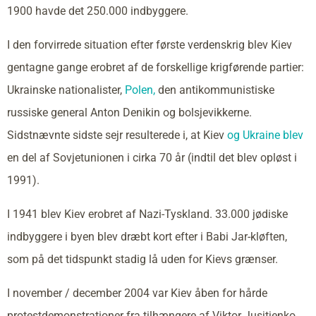
1900 havde det 250.000 indbyggere.
I den forvirrede situation efter første verdenskrig blev Kiev
gentagne gange erobret af de forskellige krigførende partier:
Ukrainske nationalister,
Polen,
den antikommunistiske
russiske general Anton Denikin og bolsjevikkerne.
Sidstnævnte sidste sejr resulterede i, at Kiev
og Ukraine blev
en del af Sovjetunionen i cirka 70 år (indtil det blev opløst i
1991).
I 1941 blev Kiev erobret af Nazi-Tyskland. 33.000 jødiske
indbyggere i byen blev dræbt kort efter i Babi Jar-kløften,
som på det tidspunkt stadig lå uden for Kievs grænser.
I november / december 2004 var Kiev åben for hårde
protestdemonstrationer fra tilhængere af Viktor Jusjtjenko