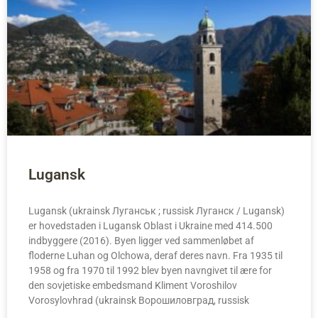
Lugansk
Lugansk (ukrainsk Луганськ ; russisk Луганск / Lugansk)
er hovedstaden i Lugansk Oblast i Ukraine med 414.500
indbyggere (2016). Byen ligger ved sammenløbet af
floderne Luhan og Olchowa, deraf deres navn. Fra 1935 til
1958 og fra 1970 til 1992 blev byen navngivet til ære for
den sovjetiske embedsmand Kliment Voroshilov
Vorosylovhrad (ukrainsk Ворошиловград, russisk