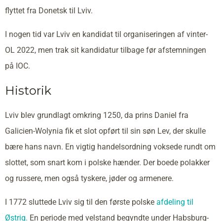
flyttet fra Donetsk til Lviv.
I nogen tid var Lviv en kandidat til organiseringen af vinter-
OL 2022, men trak sit kandidatur tilbage før afstemningen
på IOC.
Historik
Lviv blev grundlagt omkring 1250, da prins Daniel fra
Galicien-Wolynia fik et slot opført til sin søn Lev, der skulle
bære hans navn. En vigtig handelsordning voksede rundt om
slottet, som snart kom i polske hænder. Der boede polakker
og russere, men også tyskere, jøder og armenere.
I 1772 sluttede Lviv sig til den første polske
afdeling til
Østrig.
En periode med velstand begyndte under Habsburg-