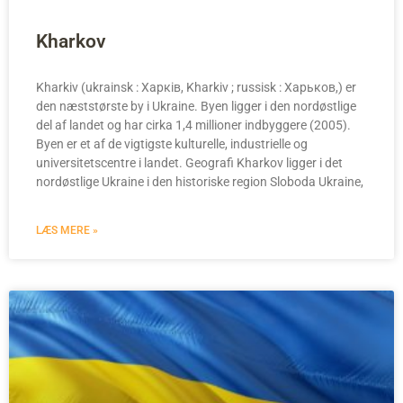
Kharkov
Kharkiv (ukrainsk : Харків, Kharkiv ; russisk : Харьков,) er
den næststørste by i Ukraine. Byen ligger i den nordøstlige
del af landet og har cirka 1,4 millioner indbyggere (2005).
Byen er et af de vigtigste kulturelle, industrielle og
universitetscentre i landet. Geografi Kharkov ligger i det
nordøstlige Ukraine i den historiske region Sloboda Ukraine,
LÆS MERE »