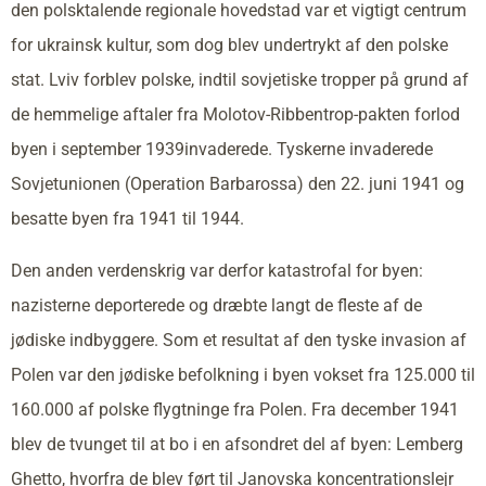
den polsktalende regionale hovedstad var et vigtigt centrum
for ukrainsk kultur, som dog blev undertrykt af den polske
stat. Lviv forblev polske, indtil sovjetiske tropper på grund af
de hemmelige aftaler fra Molotov-Ribbentrop-pakten forlod
byen i september 1939invaderede. Tyskerne invaderede
Sovjetunionen (Operation Barbarossa) den 22. juni 1941 og
besatte byen fra 1941 til 1944.
Den anden verdenskrig var derfor katastrofal for byen:
nazisterne deporterede og dræbte langt de fleste af de
jødiske indbyggere. Som et resultat af den tyske invasion af
Polen var den jødiske befolkning i byen vokset fra 125.000 til
160.000 af polske flygtninge fra Polen. Fra december 1941
blev de tvunget til at bo i en afsondret del af byen: Lemberg
Ghetto, hvorfra de blev ført til Janovska koncentrationslejr