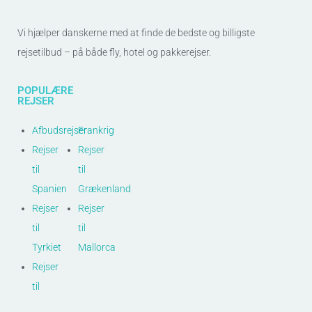
Vi hjælper danskerne med at finde de bedste og billigste
rejsetilbud – på både fly, hotel og pakkerejser.
POPULÆRE
REJSER
Afbudsrejser
Frankrig
Rejser
Rejser
til
til
Spanien
Grækenland
Rejser
Rejser
til
til
Tyrkiet
Mallorca
Rejser
til