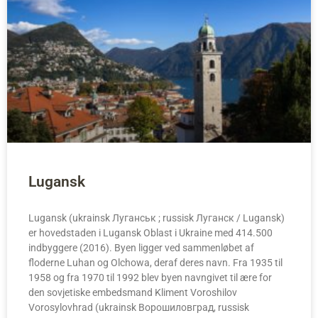
Lugansk
Lugansk (ukrainsk Луганськ ; russisk Луганск / Lugansk)
er hovedstaden i Lugansk Oblast i Ukraine med 414.500
indbyggere (2016). Byen ligger ved sammenløbet af
floderne Luhan og Olchowa, deraf deres navn. Fra 1935 til
1958 og fra 1970 til 1992 blev byen navngivet til ære for
den sovjetiske embedsmand Kliment Voroshilov
Vorosylovhrad (ukrainsk Ворошиловград, russisk