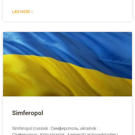
LÆS MERE »
Simferopol
Simferopol (russisk : Симферополь; ukrainsk :
Сімферополь; Krim-tatarisk : Aqmescit) er hovedstaden i