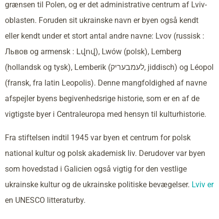
grænsen til Polen, og er det administrative centrum af Lviv-
oblasten. Foruden sit ukrainske navn er byen også kendt
eller kendt under et stort antal andre navne: Lvov (russisk :
Львов og armensk : Լվով), Lwów (polsk), Lemberg
(hollandsk og tysk), Lemberik (לעמבעריק, jiddisch) og Léopol
(fransk, fra latin Leopolis). Denne mangfoldighed af navne
afspejler byens begivenhedsrige historie, som er en af de
vigtigste byer i Centraleuropa med hensyn til kulturhistorie.
Fra stiftelsen indtil 1945 var byen et centrum for polsk
national kultur og polsk akademisk liv. Derudover var byen
som hovedstad i Galicien også vigtig for den vestlige
ukrainske kultur og de ukrainske politiske bevægelser.
Lviv er
en UNESCO litteraturby.