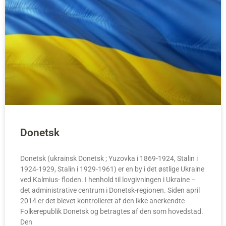
Donetsk
Donetsk (ukrainsk Donetsk ; Yuzovka i 1869-1924, Stalin i
1924-1929, Stalin i 1929-1961) er en by i det østlige Ukraine
ved Kalmius- floden. I henhold til lovgivningen i Ukraine –
det administrative centrum i Donetsk-regionen. Siden april
2014 er det blevet kontrolleret af den ikke anerkendte
Folkerepublik Donetsk og betragtes af den som hovedstad.
Den