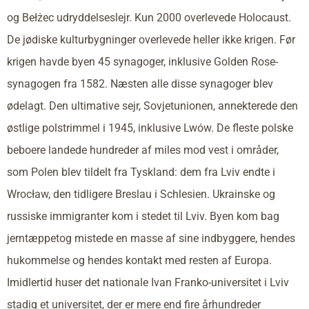
og Bełżec udryddelseslejr. Kun 2000 overlevede Holocaust.
De jødiske kulturbygninger overlevede heller ikke krigen. Før
krigen havde byen 45 synagoger, inklusive Golden Rose-
synagogen fra 1582. Næsten alle disse synagoger blev
ødelagt. Den ultimative sejr, Sovjetunionen, annekterede den
østlige polstrimmel i 1945, inklusive Lwów. De fleste polske
beboere landede hundreder af miles mod vest i områder,
som Polen blev tildelt fra Tyskland: dem fra Lviv endte i
Wrocław, den tidligere Breslau i Schlesien. Ukrainske og
russiske immigranter kom i stedet til Lviv. Byen kom bag
jerntæppetog mistede en masse af sine indbyggere, hendes
hukommelse og hendes kontakt med resten af Europa.
Imidlertid huser det nationale Ivan Franko-universitet i Lviv
stadig et universitet, der er mere end fire århundreder