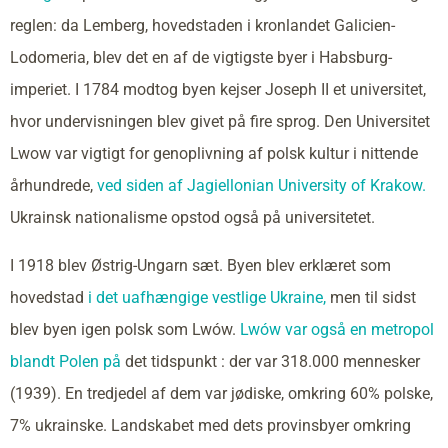
reglen: da Lemberg, hovedstaden i kronlandet Galicien-
Lodomeria, blev det en af de vigtigste byer i Habsburg-
imperiet. I 1784 modtog byen kejser Joseph II et universitet,
hvor undervisningen blev givet på fire sprog. Den Universitet
Lwow var vigtigt for genoplivning af polsk kultur i nittende
århundrede,
ved siden af Jagiellonian University of Krakow.
Ukrainsk nationalisme opstod også på universitetet.
I 1918 blev Østrig-Ungarn sæt. Byen blev erklæret som
hovedstad
i det uafhængige vestlige Ukraine,
men til sidst
blev byen igen polsk som Lwów.
Lwów var også en metropol
blandt Polen på
det tidspunkt : der var 318.000 mennesker
(1939). En tredjedel af dem var jødiske, omkring 60% polske,
7% ukrainske. Landskabet med dets provinsbyer omkring