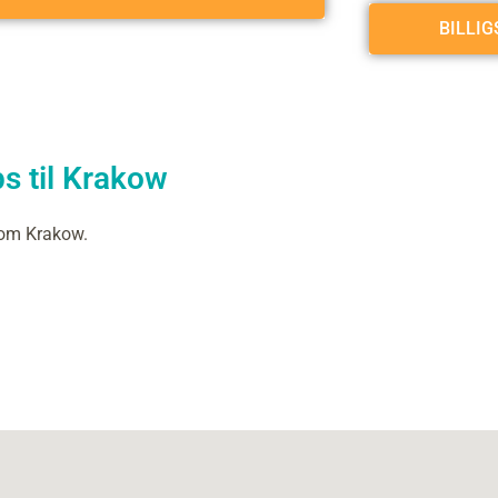
BILLI
s til Krakow
 om Krakow.