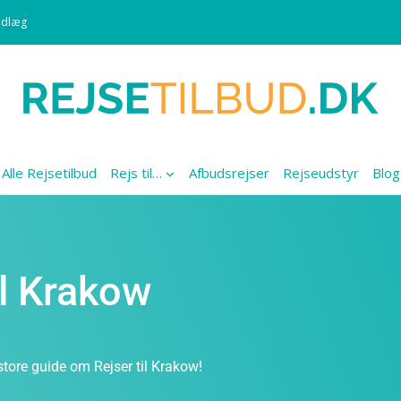
ndlæg
Alle Rejsetilbud
Rejs til…
Afbudsrejser
Rejseudstyr
Blog
il Krakow
store guide om Rejser til Krakow!