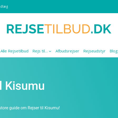
ndlæg
Alle Rejsetilbud
Rejs til…
Afbudsrejser
Rejseudstyr
Blog
il Kisumu
store guide om Rejser til Kisumu!