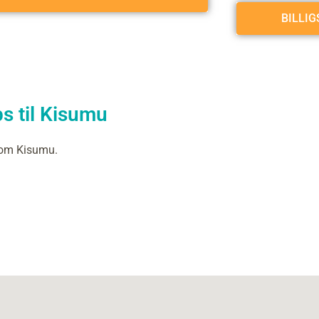
BILLI
s til Kisumu
 om Kisumu.