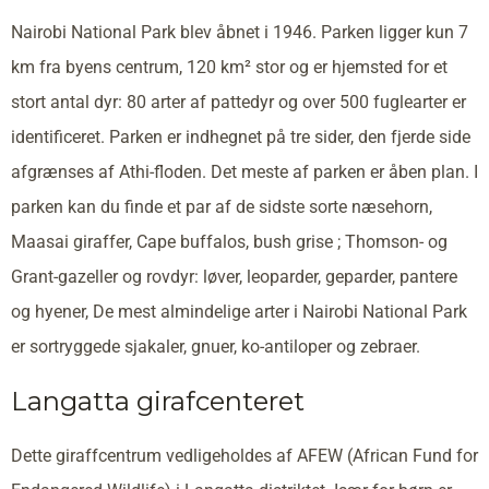
Nairobi National Park blev åbnet i 1946. Parken ligger kun 7
km fra byens centrum, 120 km² stor og er hjemsted for et
stort antal dyr: 80 arter af pattedyr og over 500 fuglearter er
identificeret. Parken er indhegnet på tre sider, den fjerde side
afgrænses af Athi-floden. Det meste af parken er åben plan. I
parken kan du finde et par af de sidste sorte næsehorn,
Maasai giraffer, Cape buffalos, bush grise ; Thomson- og
Grant-gazeller og rovdyr: løver, leoparder, geparder, pantere
og hyener, De mest almindelige arter i Nairobi National Park
er sortryggede sjakaler, gnuer, ko-antiloper og zebraer.
Langatta girafcenteret
Dette giraffcentrum vedligeholdes af AFEW (African Fund for