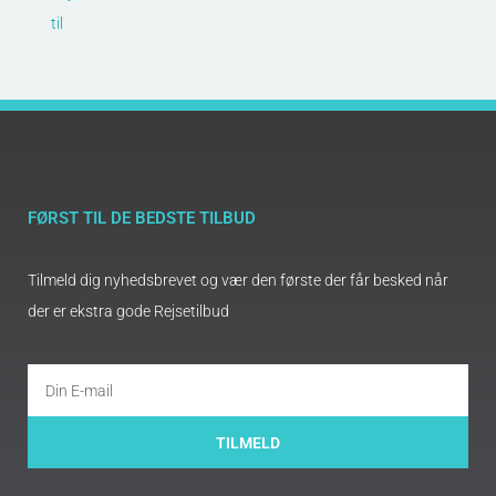
til
FØRST TIL DE BEDSTE TILBUD
Tilmeld dig nyhedsbrevet og vær den første der får besked når
der er ekstra gode Rejsetilbud
TILMELD