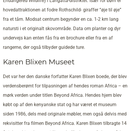
Endangered Wildlife) i Langatta-distriktet. Især for børn er
hovedattraktionen at fodre Rothschild- giraffer “øje til øje”
fra et tårn. Modsat centrum begynder en ca. 1-2 km lang
natursti i et originalt skovområde. Data om planter og dyr
undervejs kan enten fås fra en brochure eller fra en af
rangerne, der også tilbyder guidede ture.
Karen Blixen Museet
Det var her den danske forfatter Karen Blixen boede, der blev
verdensberømt for tilpasningen af hendes roman Africa – en
mørk verden under titlen Beyond Africa. Hendes hjem blev
købt op af den kenyanske stat og har været et museum
siden 1986, dels med originale møbler, men også delvis med
rekvisitter fra filmen Beyond Africa. Karen Blixen tilbragte 14