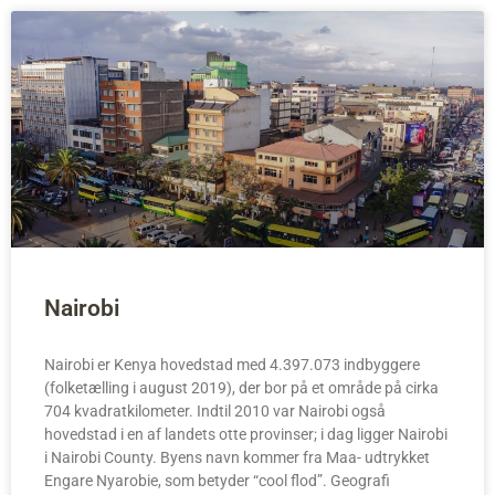
Nairobi
Nairobi er Kenya hovedstad med 4.397.073 indbyggere
(folketælling i august 2019), der bor på et område på cirka
704 kvadratkilometer. Indtil 2010 var Nairobi også
hovedstad i en af landets otte provinser; i dag ligger Nairobi
i Nairobi County. Byens navn kommer fra Maa- udtrykket
Engare Nyarobie, som betyder “cool flod”. Geografi