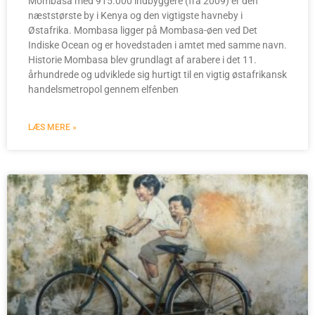
Mombasa med 915.000 indbyggere (fra 2009) er den
næststørste by i Kenya og den vigtigste havneby i
Østafrika. Mombasa ligger på Mombasa-øen ved Det
Indiske Ocean og er hovedstaden i amtet med samme navn.
Historie Mombasa blev grundlagt af arabere i det 11.
århundrede og udviklede sig hurtigt til en vigtig østafrikansk
handelsmetropol gennem elfenben
LÆS MERE »