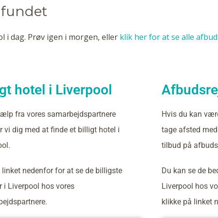
l fundet
l i dag. Prøv igen i morgen, eller
klik her for at se alle afbu
igt hotel i Liverpool
Afbudsrej
ælp fra vores samarbejdspartnere
Hvis du kan vær
 vi dig med at finde et billigt hotel i
tage afsted med 
ool.
tilbud på afbudsr
 linket nedenfor for at se de billigste
Du kan se de bed
r i Liverpool hos vores
Liverpool hos v
ejdspartnere.
klikke på linket 