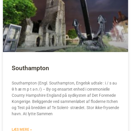
Southampton
Southampton (Engl. Southampton, Engelsk udtale : i / s aʊ
θ h æ m p t ə n /) – By og ensartet enhed i ceremonielle
County Hampshire England på sydkysten af Det Forenede
Kongerige. Beliggende ved sammenløbet af floderne Itchen
og Test på bredden af Te Solent- strædet. Stor ikke-frysende
havn. At lytte Sammen
LÆS MERE »