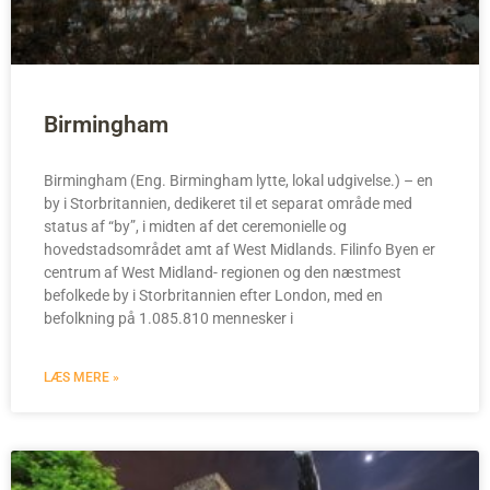
Birmingham
Birmingham (Eng. Birmingham lytte, lokal udgivelse.) – en
by i Storbritannien, dedikeret til et separat område med
status af “by”, i midten af det ceremonielle og
hovedstadsområdet amt af West Midlands. Filinfo Byen er
centrum af West Midland- regionen og den næstmest
befolkede by i Storbritannien efter London, med en
befolkning på 1.085.810 mennesker i
LÆS MERE »