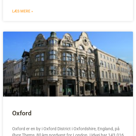
LÆS MERE »
Oxford
Oxford er en by i Oxford District i Oxfordshire, England, på
Øvre Thems, 80 km nordvest for London. Udvej har 143.016