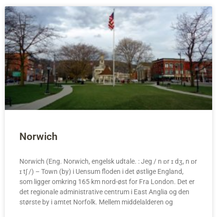
Norwich
Norwich (Eng. Norwich, engelsk udtale. : Jeg / n ɒr ɪ dʒ, n ɒr
ɪ tʃ /) – Town (by) i Uensum floden i det østlige England,
som ligger omkring 165 km nord-øst for Fra London. Det er
det regionale administrative centrum i East Anglia og den
største by i amtet Norfolk. Mellem middelalderen og