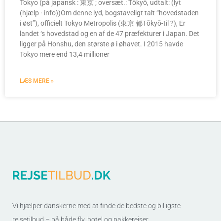
Tokyo (på japansk : 東京 ; oversæt.: Tōkyō, udtalt: (lyt
(hjælp · info))Om denne lyd, bogstaveligt talt “hovedstaden
i øst”), officielt Tokyo Metropolis (東京 都Tōkyō-til ?), Er
landet ‘s hovedstad og en af de 47 præfekturer i Japan. Det
ligger på Honshu, den største ø i øhavet. I 2015 havde
Tokyo mere end 13,4 millioner
LÆS MERE »
Vi hjælper danskerne med at finde de bedste og billigste
rejsetilbud – på både fly, hotel og pakkerejser.