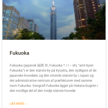
Fukuoka
Fukuoka (japansk 福岡 市, Fukuoka ? / I – shi, “amt-byen
Fukuoka”) er den største by på Kyushu, den sydligste af de
japanske hovedøer, og den ottende største by i Japan og
det administrative centrum af præfekturen med samme
navn Fukuoka. Geografi Fukuoka ligger på Hakata-bugten i
den nordlige del af den tredje største hovedø
LÆS MERE »