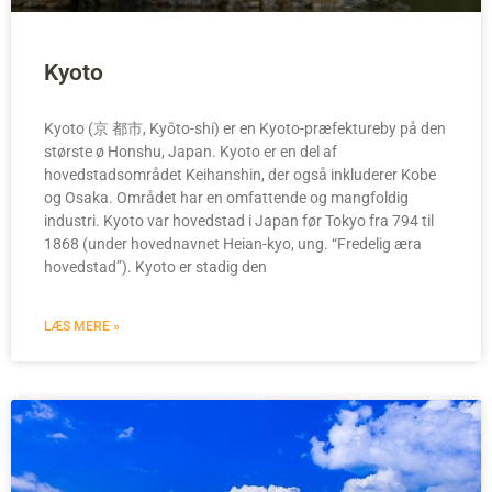
Kyoto
Kyoto (京 都市, Kyōto-shi) er en Kyoto-præfektureby på den
største ø Honshu, Japan. Kyoto er en del af
hovedstadsområdet Keihanshin, der også inkluderer Kobe
og Osaka. Området har en omfattende og mangfoldig
industri. Kyoto var hovedstad i Japan før Tokyo fra 794 til
1868 (under hovednavnet Heian-kyo, ung. “Fredelig æra
hovedstad”). Kyoto er stadig den
LÆS MERE »