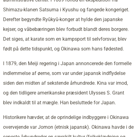
Shimazu-klanen Satsuma i Kyushu og fangede kongeriget.
Derefter begyndte Ryūkyū-konger at hylde den japanske
kejser, og våbebæringen blev forbudt blandt deres borgere.
Det siges, at karate som en kampsport til selvforsvar, blev
født på dette tidspunkt, og Okinawa som hans fødested.
I 1879, den Meiji regering i Japan annoncerede den formelle
indlemmelse af øerne, som var under japansk indflydelse
siden den midten af sekstende århundrede. Kina var imod,
og den tidligere amerikanske præsident Ulysses S. Grant
blev indkaldt til at mægle. Han besluttede for Japan.
Historikere hævder, at de oprindelige indbyggere i Okinawa
overvejende var Jomon (etnisk japansk). Okinawa havde i de
seneste århundreder en særskilt kultur (folkeklædning og