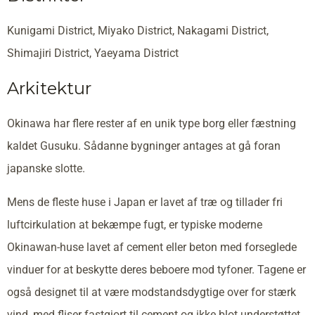
Kunigami District, Miyako District, Nakagami District,
Shimajiri District, Yaeyama District
Arkitektur
Okinawa har flere rester af en unik type borg eller fæstning
kaldet Gusuku. Sådanne bygninger antages at gå foran
japanske slotte.
Mens de fleste huse i Japan er lavet af træ og tillader fri
luftcirkulation at bekæmpe fugt, er typiske moderne
Okinawan-huse lavet af cement eller beton med forseglede
vinduer for at beskytte deres beboere mod tyfoner. Tagene er
også designet til at være modstandsdygtige over for stærk
vind, med fliser fastgjort til cement og ikke blot understøttet