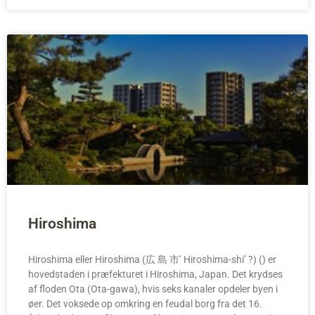
Hiroshima
Hiroshima eller Hiroshima (広 島 市’ Hiroshima-shi’ ?) () er
hovedstaden i præfekturet i Hiroshima, Japan. Det krydses
af floden Ota (Ota-gawa), hvis seks kanaler opdeler byen i
øer. Det voksede op omkring en feudal borg fra det 16.