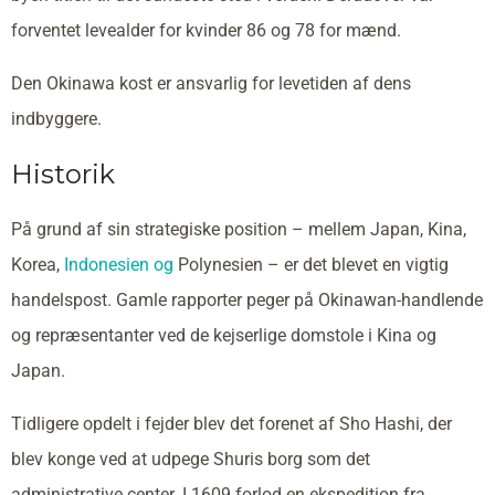
forventet levealder for kvinder 86 og 78 for mænd.
Den Okinawa kost er ansvarlig for levetiden af dens
indbyggere.
Historik
På grund af sin strategiske position – mellem Japan, Kina,
Korea,
Indonesien og
Polynesien – er det blevet en vigtig
handelspost. Gamle rapporter peger på Okinawan-handlende
og repræsentanter ved de kejserlige domstole i Kina og
Japan.
Tidligere opdelt i fejder blev det forenet af Sho Hashi, der
blev konge ved at udpege Shuris borg som det
administrative center. I 1609 forlod en ekspedition fra