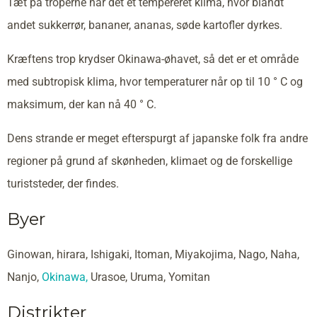
Tæt på troperne har det et tempereret klima, hvor blandt
andet sukkerrør, bananer, ananas, søde kartofler dyrkes.
Kræftens trop krydser Okinawa-øhavet, så det er et område
med subtropisk klima, hvor temperaturer når op til 10 ° C og
maksimum, der kan nå 40 ° C.
Dens strande er meget efterspurgt af japanske folk fra andre
regioner på grund af skønheden, klimaet og de forskellige
turiststeder, der findes.
Byer
Ginowan, hirara, Ishigaki, Itoman, Miyakojima, Nago, Naha,
Nanjo,
Okinawa,
Urasoe, Uruma, Yomitan
Distrikter