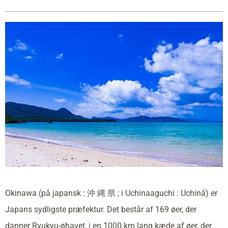
Okinawa (på japansk : 沖 縄 県 ; i Uchinaaguchi : Uchinā) er
Japans sydligste præfektur. Det består af 169 øer, der
danner Ryukyu-øhavet, i en 1000 km lang kæde af øer, der