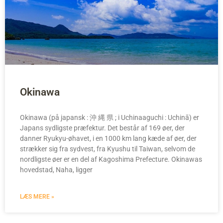
Okinawa
Okinawa (på japansk : 沖 縄 県 ; i Uchinaaguchi : Uchinā) er
Japans sydligste præfektur. Det består af 169 øer, der
danner Ryukyu-øhavet, i en 1000 km lang kæde af øer, der
strækker sig fra sydvest, fra Kyushu til Taiwan, selvom de
nordligste øer er en del af Kagoshima Prefecture. Okinawas
hovedstad, Naha, ligger
LÆS MERE »