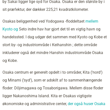
by Sakai ligger lige syd for Osaka. Osaka er den største by i
sit præfektur, der dækker 225,21 kvadratkilometer.
Osakas beliggenhed ved Yodogawa -floddeltaet
mellem
Kyoto og
Seto indre hav har gjort det til en vigtig havn og
handelssted. I dag udgør det sammen med Kyoto og Kobe et
stort by- og industriområde i Keihanshin ; dette område
inkluderer også det mindre Hanshin industriområde Osaka
og Kobe.
Osaka centrum er generelt opdelt i to områder, Kita (‘nord’)
og Minami (‘syd’), som er adskilt af to sammenhængende
floder: Dōjimagawa og Tosaborigawa. Mellem disse floder
ligger Nakanoshima Island. Kita er Osakas vigtigste
økonomiske og administrative center,
der også huser Osaka