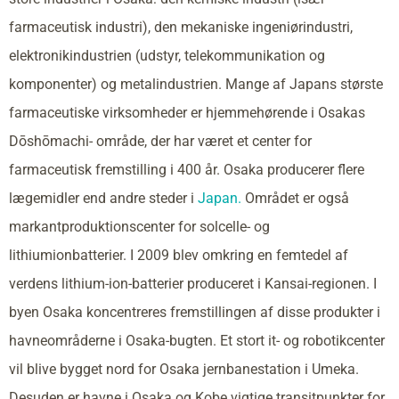
farmaceutisk industri), den mekaniske ingeniørindustri,
elektronikindustrien (udstyr, telekommunikation og
komponenter) og metalindustrien. Mange af Japans største
farmaceutiske virksomheder er hjemmehørende i Osakas
Dōshōmachi- område, der har været et center for
farmaceutisk fremstilling i 400 år. Osaka producerer flere
lægemidler end andre steder i
Japan.
Området er også
markantproduktionscenter for solcelle- og
lithiumionbatterier. I 2009 blev omkring en femtedel af
verdens lithium-ion-batterier produceret i Kansai-regionen. I
byen Osaka koncentreres fremstillingen af disse produkter i
havneområderne i Osaka-bugten. Et stort it- og robotikcenter
vil blive bygget nord for Osaka jernbanestation i Umeka.
Desuden er havne i Osaka og Kobe vigtige transitpunkter for