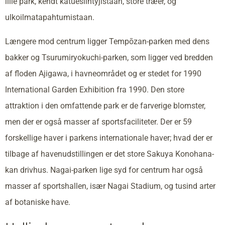
lille park, kendt katuesiintyjistään, store træer, og
ulkoilmatapahtumistaan.
Længere mod centrum ligger Tempōzan-parken med dens
bakker og Tsurumiryokuchi-parken, som ligger ved bredden
af floden Ajigawa, i havneområdet og er stedet for 1990
International Garden Exhibition fra 1990. Den store
attraktion i den omfattende park er de farverige blomster,
men der er også masser af sportsfaciliteter. Der er 59
forskellige haver i parkens internationale haver; hvad der er
tilbage af havenudstillingen er det store Sakuya Konohana-
kan drivhus. Nagai-parken lige syd for centrum har også
masser af sportshallen, især Nagai Stadium, og tusind arter
af botaniske have.