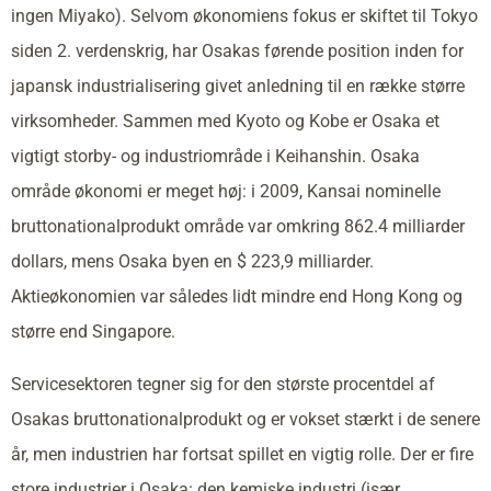
ingen Miyako). Selvom økonomiens fokus er skiftet til Tokyo
siden 2. verdenskrig, har Osakas førende position inden for
japansk industrialisering givet anledning til en række større
virksomheder. Sammen med Kyoto og Kobe er Osaka et
vigtigt storby- og industriområde i Keihanshin. Osaka
område økonomi er meget høj: i 2009, Kansai nominelle
bruttonationalprodukt område var omkring 862.4 milliarder
dollars, mens Osaka byen en $ 223,9 milliarder.
Aktieøkonomien var således lidt mindre end Hong Kong og
større end Singapore.
Servicesektoren tegner sig for den største procentdel af
Osakas bruttonationalprodukt og er vokset stærkt i de senere
år, men industrien har fortsat spillet en vigtig rolle. Der er fire
store industrier i Osaka: den kemiske industri (især