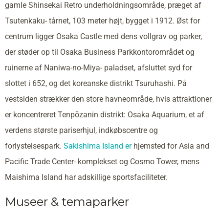
gamle Shinsekai Retro underholdningsområde, præget af
Tsutenkaku- tårnet, 103 meter højt, bygget i 1912. Øst for
centrum ligger Osaka Castle med dens vollgrav og parker,
der støder op til Osaka Business Parkkontorområdet og
ruinerne af Naniwa-no-Miya- paladset, afsluttet syd for
slottet i 652, og det koreanske distrikt Tsuruhashi. På
vestsiden strækker den store havneområde, hvis attraktioner
er koncentreret Tenpōzanin distrikt: Osaka Aquarium, et af
verdens største pariserhjul, indkøbscentre og
forlystelsespark.
Sakishima Island er
hjemsted for Asia and
Pacific Trade Center- komplekset og Cosmo Tower, mens
Maishima Island har adskillige sportsfaciliteter.
Museer & temaparker