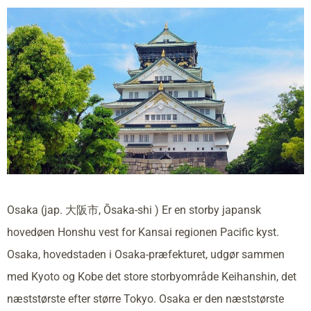
Osaka (jap. 大阪市, Ōsaka-shi ) Er en storby japansk
hovedøen Honshu vest for Kansai regionen Pacific kyst.
Osaka, hovedstaden i Osaka-præfekturet, udgør sammen
med Kyoto og Kobe det store storbyområde Keihanshin, det
næststørste efter større Tokyo. Osaka er den næststørste