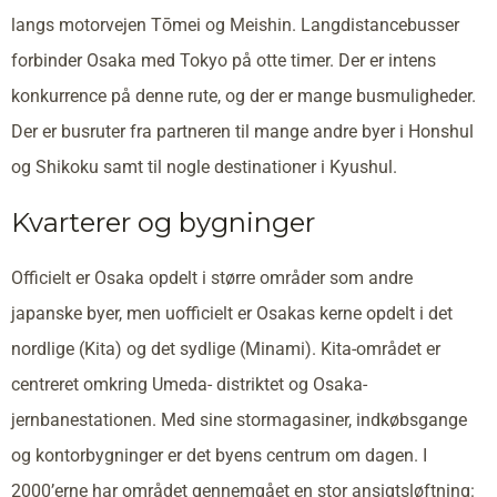
langs motorvejen Tōmei og Meishin. Langdistancebusser
forbinder Osaka med Tokyo på otte timer. Der er intens
konkurrence på denne rute, og der er mange busmuligheder.
Der er busruter fra partneren til mange andre byer i Honshul
og Shikoku samt til nogle destinationer i Kyushul.
Kvarterer og bygninger
Officielt er Osaka opdelt i større områder som andre
japanske byer, men uofficielt er Osakas kerne opdelt i det
nordlige (Kita) og det sydlige (Minami). Kita-området er
centreret omkring Umeda- distriktet og Osaka-
jernbanestationen. Med sine stormagasiner, indkøbsgange
og kontorbygninger er det byens centrum om dagen. I
2000’erne har området gennemgået en stor ansigtsløftning: