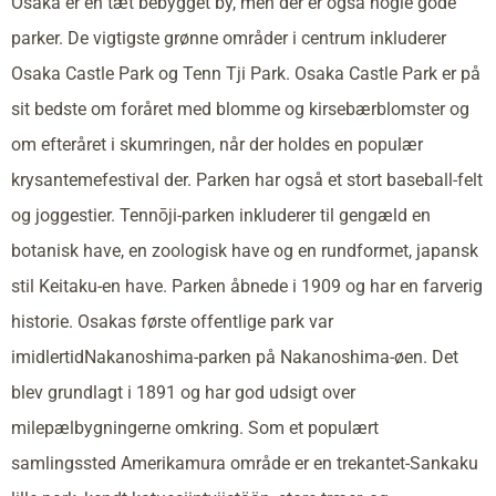
Osaka er en tæt bebygget by, men der er også nogle gode
parker. De vigtigste grønne områder i centrum inkluderer
Osaka Castle Park og Tenn Tji Park. Osaka Castle Park er på
sit bedste om foråret med blomme og kirsebærblomster og
om efteråret i skumringen, når der holdes en populær
krysantemefestival der. Parken har også et stort baseball-felt
og joggestier. Tennōji-parken inkluderer til gengæld en
botanisk have, en zoologisk have og en rundformet, japansk
stil Keitaku-en have. Parken åbnede i 1909 og har en farverig
historie. Osakas første offentlige park var
imidlertidNakanoshima-parken på Nakanoshima-øen. Det
blev grundlagt i 1891 og har god udsigt over
milepælbygningerne omkring. Som et populært
samlingssted Amerikamura område er en trekantet-Sankaku