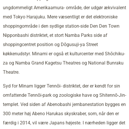
ungdommeligt Amerikaamura- område, der udgør ækvivalent
med Tokyo Harajuku. Mere væsentligt er det elektroniske
shoppingområde i den sydlige station-side Den Den Town
Nipponbashi distriktet, et stort Namba Parks side af
shoppingcentret position og Dōgusuji-ya Street
køkkenudstyr. Minami er også et kulturcenter med Shōchiku-
za og Namba Grand Kagetsu Theatres og National Bunraku
Theatre.
Syd for Minam ligger Tennōi- distriktet, der er kendt for sin
omfattende Tennōi-park og zoologiske have og Shitennō-Jin-
templet. Ved siden af Abenobashi jernbanestation bygges en
300 meter høj Abeno Harukas skyskraber, som, når den er
færdig i 2014, vil være Japans højeste. I nærheden ligger det