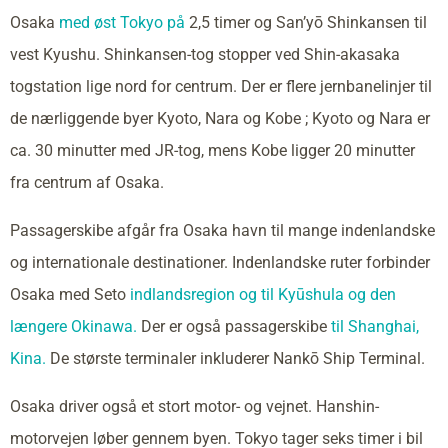
Osaka
med øst Tokyo på
2,5 timer og San’yō Shinkansen til
vest Kyushu. Shinkansen-tog stopper ved Shin-akasaka
togstation lige nord for centrum. Der er flere jernbanelinjer til
de nærliggende byer Kyoto, Nara og Kobe ; Kyoto og Nara er
ca. 30 minutter med JR-tog, mens Kobe ligger 20 minutter
fra centrum af Osaka.
Passagerskibe afgår fra Osaka havn til mange indenlandske
og internationale destinationer. Indenlandske ruter forbinder
Osaka med Seto
indlandsregion og til Kyūshula og den
længere Okinawa.
Der er også passagerskibe
til Shanghai,
Kina.
De største terminaler inkluderer Nankō Ship Terminal.
Osaka driver også et stort motor- og vejnet. Hanshin-
motorvejen løber gennem byen. Tokyo tager seks timer i bil