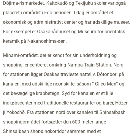
Dōjima-rismarkedet. Kaitokudō og Tekijuku skoler var også
placeret i området i Edo-perioden. I dag er området et
økonomisk og administrativt center og har adskillige museer.
For eksempel er Osaka-rådhuset og Museum for orientalsk
keramik på Nakanoshima-øen.
Minami-området, der er kendt for sin underholdning og
shopping, er centreret omkring Namba Train Station. Nord
for stationen ligger Osakas travleste natteliv, Dōtonbori på
kanalen, med adskillige neonskilte, såsom ” Glico Man” og
det bevægelige krabbetegn. Syd for kanalen er et lille
indkøbscenter med traditionelle restauranter og barer, Hōzen-
ji Yokochō. Fra stationen nord over kanalen til Shinsaibash
shoppingområdet fortsætter den 600 meter lange
Shinsaibash shoppingkorridor sammen med et