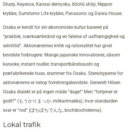
Sharp, Keyence, Kansai denryoku, Itōchū shōji, Nippon
krybbe, Sumitomo Life krybbe, Panasonic og Daiwa House.
Osaka er kendt for sin økonomiske kultur baseret på
“praktisk, iværksætterånd og en følelse af uafhængighed og
selvtillid”. Aktionærernes kritik og rationalitet har givet
bevidste forbrugere: Mange japanske innovationer, såsom
karaoke, instant nudler, transportbåndssushi og
præfabrikerede huse, stammer fra Osaka. Stereotyperne for
aktionærerne er netop forretningsbevidste. Generelt Hilsen
Osaka dialekt er på ingen måde “dage!” Men “fortjener et
godt?” (もうかりまっか, mōkarimakka), hvor standarden
svar er “rod” (ぼちぼちでんな, bochibochidenna).
Lokal trafik