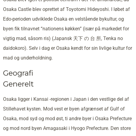
Osaka Castle blev oprettet af Toyotomi Hideyoshi. I løbet af
Edo-perioden udviklede Osaka en velstående bykultur, og
byen fik tilnavnet “nationens køkken” (især på markedet for
vigtig mad, såsom ris) (Japansk 天下 の 台 所, Tenka no
daidokoro). Selv i dag er Osaka kendt for sin livlige kultur for
mad og underholdning.
Geografi
Generelt
Osaka ligger i Kansai -regionen i Japan i den vestlige del af
Stillehavet kysten. Mod vest er byen afgrænset af Gulf of
Osaka, mod syd og mod øst, ti andre byer i Osaka Prefecture
og mod nord byen Amagasaki i Hyogo Prefecture. Den store