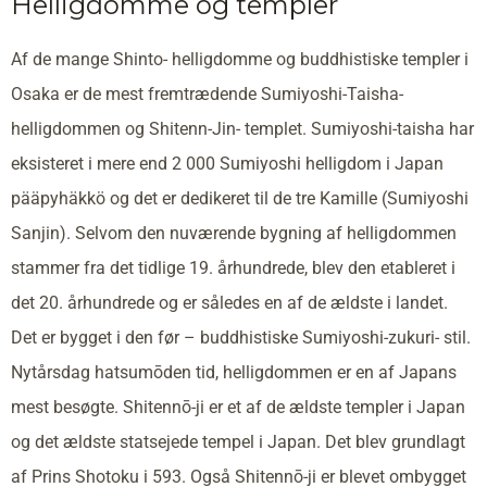
Helligdomme og templer
Af de mange Shinto- helligdomme og buddhistiske templer i
Osaka er de mest fremtrædende Sumiyoshi-Taisha-
helligdommen og Shitenn-Jin- templet. Sumiyoshi-taisha har
eksisteret i mere end 2 000 Sumiyoshi helligdom i Japan
pääpyhäkkö og det er dedikeret til de tre Kamille (Sumiyoshi
Sanjin). Selvom den nuværende bygning af helligdommen
stammer fra det tidlige 19. århundrede, blev den etableret i
det 20. århundrede og er således en af de ældste i landet.
Det er bygget i den før – buddhistiske Sumiyoshi-zukuri- stil.
Nytårsdag hatsumōden tid, helligdommen er en af Japans
mest besøgte. Shitennō-ji er et af de ældste templer i Japan
og det ældste statsejede tempel i Japan. Det blev grundlagt
af Prins Shotoku i 593. Også Shitennō-ji er blevet ombygget