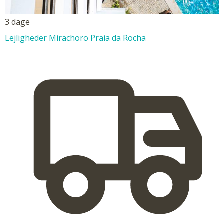
3 dage
Lejligheder Mirachoro Praia da Rocha